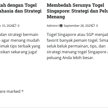
h dengan Togel
Membedah Serunya Togel
ahasia dan Strategi
Singapore: Strategi dan Pel
Menang
 10, 2026
0
Adminn1
September 28, 2025
0
a dan strategi bermain
Togel Singapore atau SGP menjad
re agar menang mudah
favorit banyak pemain togel. Sim
imak tips terbaik yang
seluk beluk permainan, tips, dan
asikan sekarang juga!
strategi menang togel Singapore 
peluang Anda lebih besar.
s are marked
*