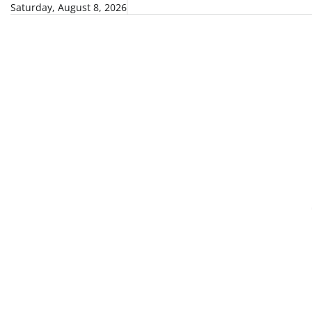
Skip
Saturday, August 8, 2026
to
content