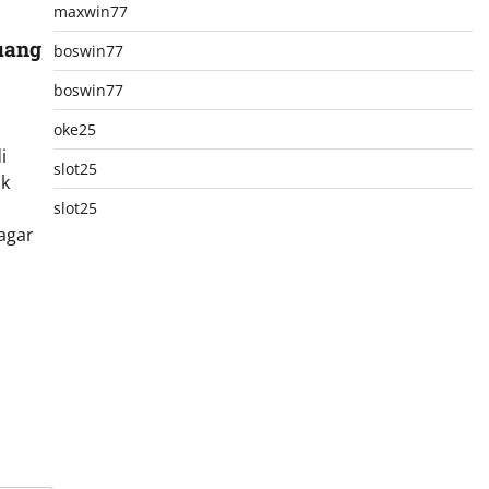
maxwin77
uang
boswin77
boswin77
oke25
i
slot25
ak
slot25
agar