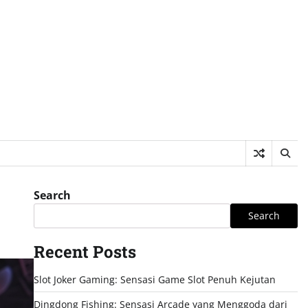
Search
Search
Recent Posts
Slot Joker Gaming: Sensasi Game Slot Penuh Kejutan
Dingdong Fishing: Sensasi Arcade yang Menggoda dari