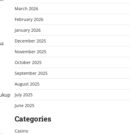
March 2026
February 2026
January 2026
December 2025
na
November 2025
October 2025
September 2025
August 2025
cukup
July 2025
-
June 2025
Categories
Casino