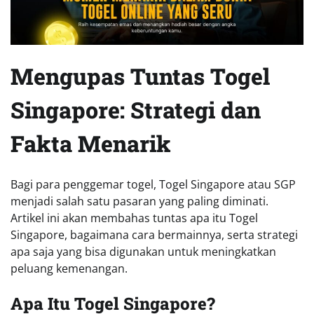
Mengupas Tuntas Togel
Singapore: Strategi dan
Fakta Menarik
Bagi para penggemar togel, Togel Singapore atau SGP
menjadi salah satu pasaran yang paling diminati.
Artikel ini akan membahas tuntas apa itu Togel
Singapore, bagaimana cara bermainnya, serta strategi
apa saja yang bisa digunakan untuk meningkatkan
peluang kemenangan.
Apa Itu Togel Singapore?