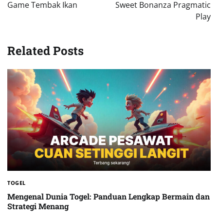
Game Tembak Ikan
Sweet Bonanza Pragmatic
Play
Related Posts
TOGEL
Mengenal Dunia Togel: Panduan Lengkap Bermain dan
Strategi Menang