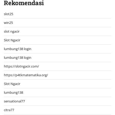
Rekomendasi
slot25
win25
slot ngacir
Slot Ngacir
lumbung138 login
lumbung138 login
https://slotngacir.com/
https://p4tkmatematika.org/
Slot Ngacir
lumbung138
sensational77
citra77