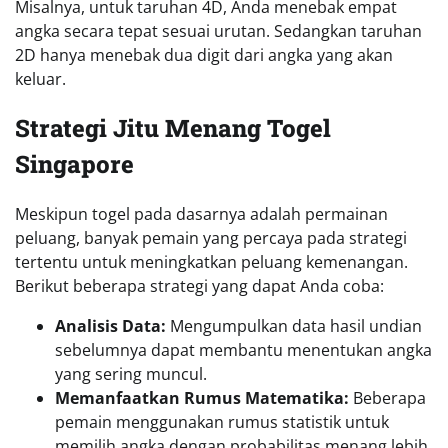
Misalnya, untuk taruhan 4D, Anda menebak empat
angka secara tepat sesuai urutan. Sedangkan taruhan
2D hanya menebak dua digit dari angka yang akan
keluar.
Strategi Jitu Menang Togel
Singapore
Meskipun togel pada dasarnya adalah permainan
peluang, banyak pemain yang percaya pada strategi
tertentu untuk meningkatkan peluang kemenangan.
Berikut beberapa strategi yang dapat Anda coba:
Analisis Data:
Mengumpulkan data hasil undian
sebelumnya dapat membantu menentukan angka
yang sering muncul.
Memanfaatkan Rumus Matematika:
Beberapa
pemain menggunakan rumus statistik untuk
memilih angka dengan probabilitas menang lebih