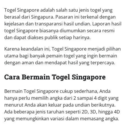
Togel Singapore adalah salah satu jenis togel yang
berasal dari Singapura. Pasaran ini terkenal dengan
kejelasan dan transparansi hasil undian. Laporan hasil
togel Singapore biasanya diumumkan secara resmi
dan dapat diakses publik setiap harinya.
Karena keandalan ini, Togel Singapore menjadi pilihan
utama bagi banyak pemain togel yang ingin bermain
dengan aman dan mendapat hasil yang terpercaya.
Cara Bermain Togel Singapore
Bermain Togel Singapore cukup sederhana, Anda
hanya perlu memilih angka dari 2 sampai 4 digit yang
menurut Anda akan keluar pada undian berikutnya.
Ada beberapa jenis taruhan seperti 2D, 3D, hingga 4D
yang memungkinkan variasi dalam memasang angka.