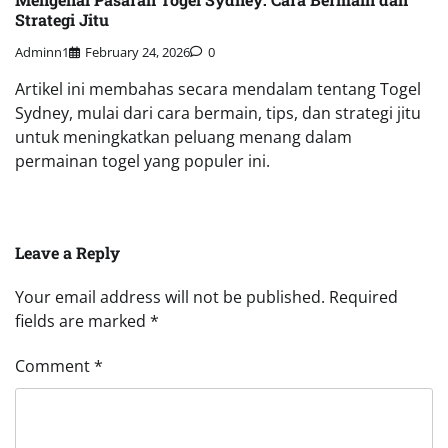
Strategi Jitu
Adminn1
February 24, 2026
0
Artikel ini membahas secara mendalam tentang Togel
Sydney, mulai dari cara bermain, tips, dan strategi jitu
untuk meningkatkan peluang menang dalam
permainan togel yang populer ini.
Leave a Reply
Your email address will not be published.
Required
fields are marked
*
Comment
*