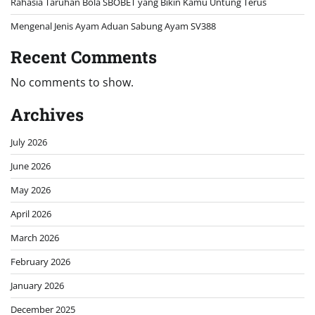
Rahasia Taruhan Bola SBOBET yang Bikin Kamu Untung Terus
Mengenal Jenis Ayam Aduan Sabung Ayam SV388
Recent Comments
No comments to show.
Archives
July 2026
June 2026
May 2026
April 2026
March 2026
February 2026
January 2026
December 2025