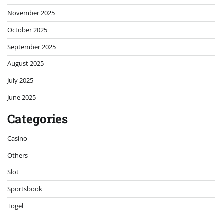
November 2025
October 2025
September 2025
August 2025
July 2025
June 2025
Categories
Casino
Others
Slot
Sportsbook
Togel