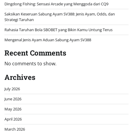
Dingdong Fishing: Sensasi Arcade yang Menggoda dari CQ9
Saksikan Keseruan Sabung Ayam SV388: Jenis Ayam, Odds, dan
Strategi Taruhan
Rahasia Taruhan Bola SBOBET yang Bikin Kamu Untung Terus
Mengenal Jenis Ayam Aduan Sabung Ayam SV388
Recent Comments
No comments to show.
Archives
July 2026
June 2026
May 2026
April 2026
March 2026