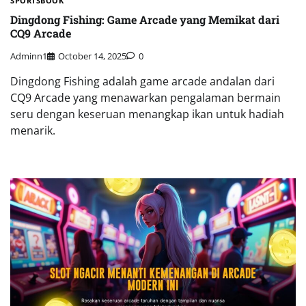
SPORTSBOOK
Dingdong Fishing: Game Arcade yang Memikat dari
CQ9 Arcade
Adminn1
October 14, 2025
0
Dingdong Fishing adalah game arcade andalan dari
CQ9 Arcade yang menawarkan pengalaman bermain
seru dengan keseruan menangkap ikan untuk hadiah
menarik.