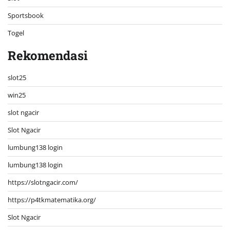
Sportsbook
Togel
Rekomendasi
slot25
win25
slot ngacir
Slot Ngacir
lumbung138 login
lumbung138 login
https://slotngacir.com/
https://p4tkmatematika.org/
Slot Ngacir