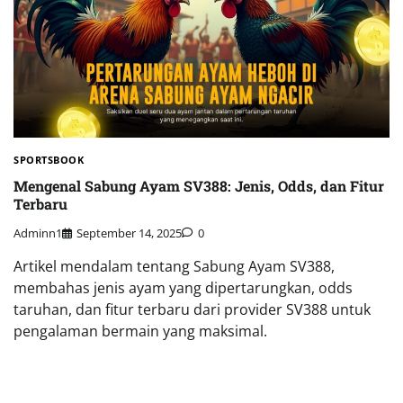
SPORTSBOOK
Mengenal Sabung Ayam SV388: Jenis, Odds, dan Fitur
Terbaru
Adminn1
September 14, 2025
0
Artikel mendalam tentang Sabung Ayam SV388,
membahas jenis ayam yang dipertarungkan, odds
taruhan, dan fitur terbaru dari provider SV388 untuk
pengalaman bermain yang maksimal.