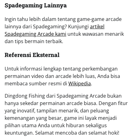
Spadegaming Lainnya
Ingin tahu lebih dalam tentang game-game arcade
lainnya dari Spadegaming? Kunjungi
artikel
Spadegaming Arcade kami
untuk wawasan menarik
dan tips bermain terbaik.
Referensi Eksternal
Untuk informasi lengkap tentang perkembangan
permainan video dan arcade lebih luas, Anda bisa
membaca sumber resmi di
Wikipedia
.
Dingdong Fishing dari Spadegaming Arcade bukan
hanya sekedar permainan arcade biasa. Dengan fitur
yang inovatif, tampilan menarik, dan peluang
kemenangan yang besar, game ini layak menjadi
pilihan utama Anda untuk hiburan sekaligus
keuntungan. Selamat mencoba dan selamat hoki!