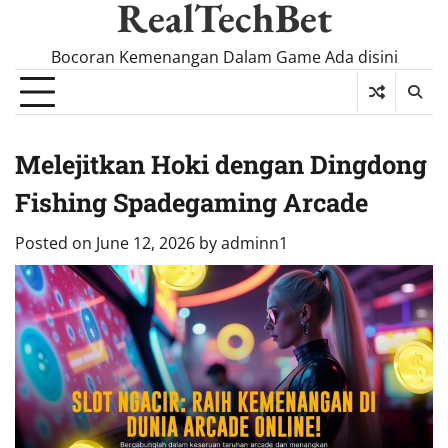
RealTechBet
Bocoran Kemenangan Dalam Game Ada disini
Melejitkan Hoki dengan Dingdong
Fishing Spadegaming Arcade
Posted on
June 12, 2026
by
adminn1