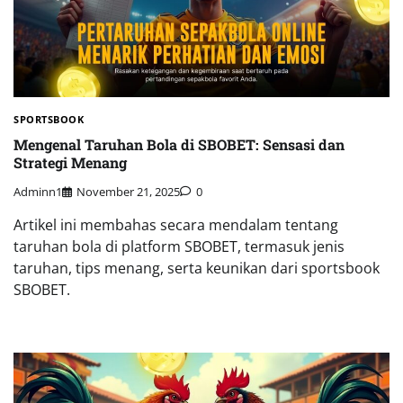
SPORTSBOOK
Mengenal Taruhan Bola di SBOBET: Sensasi dan
Strategi Menang
Adminn1
November 21, 2025
0
Artikel ini membahas secara mendalam tentang
taruhan bola di platform SBOBET, termasuk jenis
taruhan, tips menang, serta keunikan dari sportsbook
SBOBET.