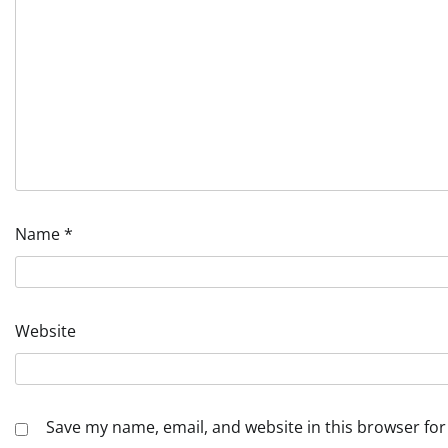
Name
*
Website
Save my name, email, and website in this browser for