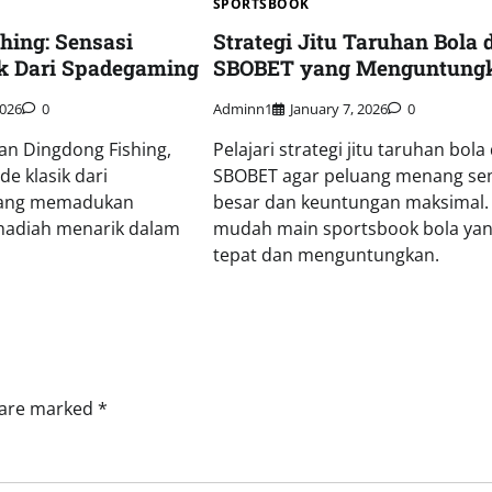
SPORTSBOOK
hing: Sensasi
Strategi Jitu Taruhan Bola d
ik Dari Spadegaming
SBOBET yang Menguntung
2026
0
Adminn1
January 7, 2026
0
an Dingdong Fishing,
Pelajari strategi jitu taruhan bola 
e klasik dari
SBOBET agar peluang menang se
yang memadukan
besar dan keuntungan maksimal.
hadiah menarik dalam
mudah main sportsbook bola ya
tepat dan menguntungkan.
s are marked
*