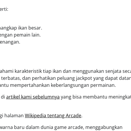
rti:
angkap ikan besar.
ngan pemain lain.
menangan.
mi karakteristik tiap ikan dan menggunakan senjata sec
ru terbatas, dan perhatikan peluang jackpot yang dapat data
mbantu mempertahankan keberlangsungan permainan.
 di
artikel kami sebelumnya
yang bisa membantu meningka
ngi halaman
Wikipedia tentang Arcade
.
warna baru dalam dunia game arcade, menggabungkan