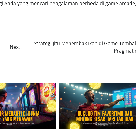
gi Anda yang mencari pengalaman berbeda di game arcade
Strategi Jitu Menembak Ikan di Game Tembak
Next:
Pragmatic