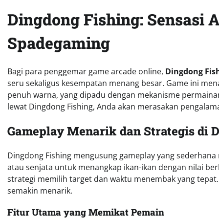
Dingdong Fishing: Sensasi 
Spadegaming
Bagi para penggemar game arcade online,
Dingdong Fis
seru sekaligus kesempatan menang besar. Game ini mena
penuh warna, yang dipadu dengan mekanisme permainan
lewat Dingdong Fishing, Anda akan merasakan pengalam
Gameplay Menarik dan Strategis di 
Dingdong Fishing mengusung gameplay yang sederhana
atau senjata untuk menangkap ikan-ikan dengan nilai b
strategi memilih target dan waktu menembak yang tepa
semakin menarik.
Fitur Utama yang Memikat Pemain