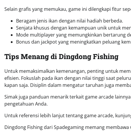
Selain grafis yang memukau, game ini dilengkapi fitur sepe
Beragam jenis ikan dengan nilai hadiah berbeda.
Senjata khusus dengan kemampuan unik untuk men
Mode multiplayer yang memungkinkan bertarung de
Bonus dan jackpot yang meningkatkan peluang ke
Tips Menang di Dingdong Fishing
Untuk memaksimalkan kemenangan, penting untuk memaha
efisien. Fokuslah pada ikan dengan nilai tinggi saat pelu
kapan saja. Disiplin dalam mengatur taruhan juga me
Simak juga panduan menarik terkait game arcade lainnya
pengetahuan Anda.
Untuk referensi lebih lanjut tentang game arcade, kunju
Dingdong Fishing dari Spadegaming memang membawa 