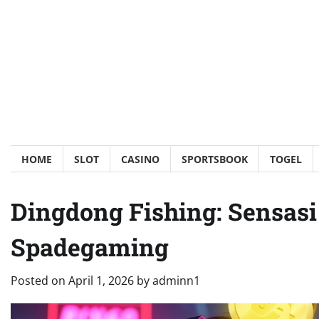
HOME
SLOT
CASINO
SPORTSBOOK
TOGEL
Dingdong Fishing: Sensas
Spadegaming
Posted on
April 1, 2026
by
adminn1