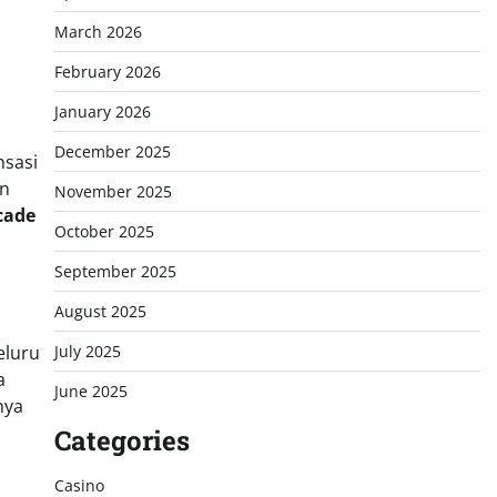
March 2026
February 2026
January 2026
December 2025
nsasi
an
November 2025
cade
October 2025
September 2025
August 2025
eluru
July 2025
a
June 2025
nya
Categories
Casino