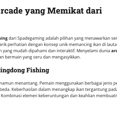
Arcade yang Memikat dari
hing
dari Spadegaming adalah pilihan yang menawarkan se
rik perhatian dengan konsep unik memancing ikan di laut
 yang mudah dipahami dan interaktif. Menyelami dunia
ar
an bermain yang seru dan mengasyikkan.
Dingdong Fishing
 namun menantang. Pemain menggunakan berbagai jenis p
erbeda. Keberhasilan dalam menangkap ikan tergantung pad
t. Kombinasi elemen keberuntungan dan keahlian membuat