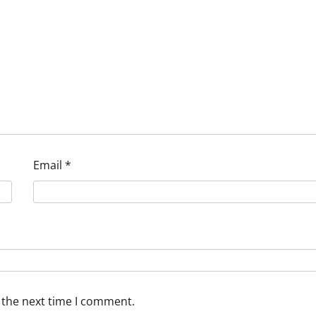
Email
*
 the next time I comment.