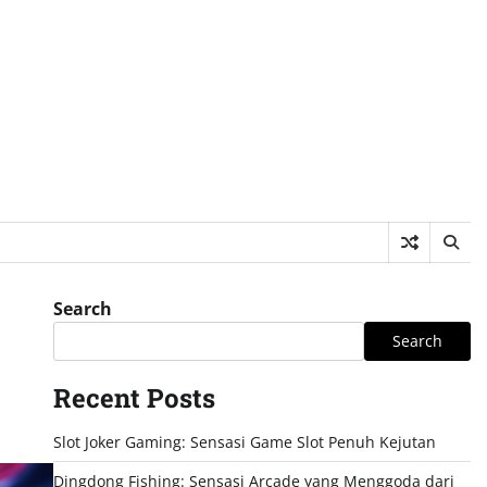
Search
Search
Recent Posts
Slot Joker Gaming: Sensasi Game Slot Penuh Kejutan
Dingdong Fishing: Sensasi Arcade yang Menggoda dari