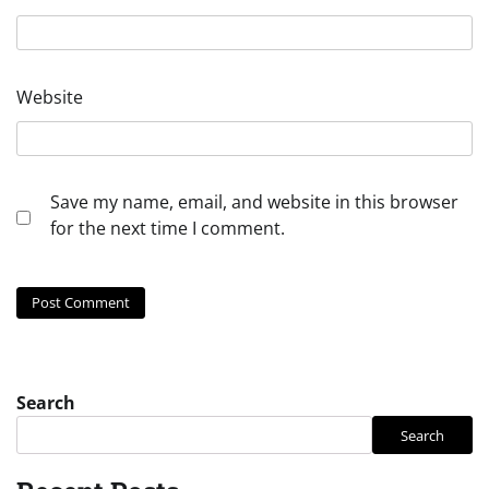
Website
Save my name, email, and website in this browser
for the next time I comment.
Search
Search