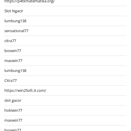
https://p4tkmatematika.org/
Slot Ngacir
lumbung138
sensational77
citra77
boswin77
maxwin77
lumbung138
Citra77
https://win25ofc.it.com/
slot gacor
hokiwin77
maxwin77
boswin77