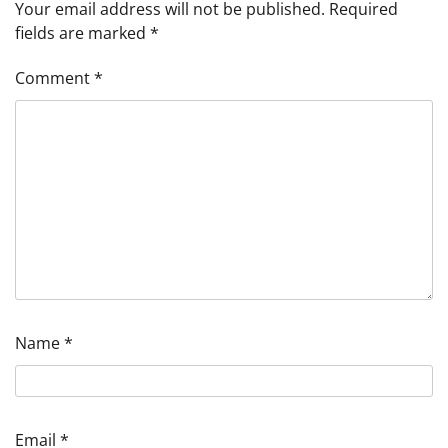
Your email address will not be published.
Required
fields are marked
*
Comment
*
Name
*
Email
*