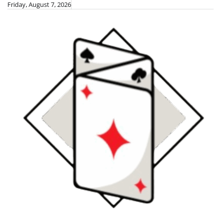
Skip
Friday, August 7, 2026
to
content