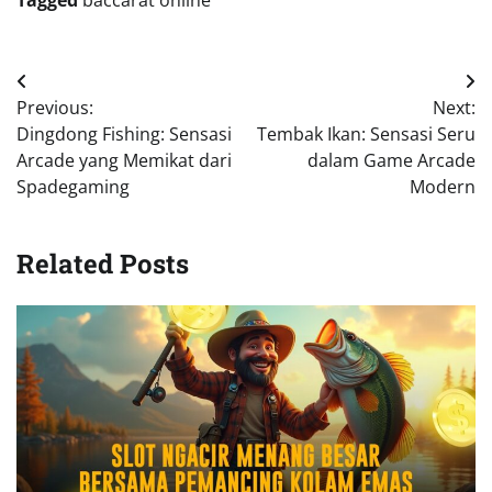
Post
Previous:
Next:
navigation
Dingdong Fishing: Sensasi
Tembak Ikan: Sensasi Seru
Arcade yang Memikat dari
dalam Game Arcade
Spadegaming
Modern
Related Posts