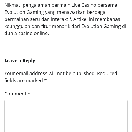
Nikmati pengalaman bermain Live Casino bersama
Evolution Gaming yang menawarkan berbagai
permainan seru dan interaktif. Artikel ini membahas
keunggulan dan fitur menarik dari Evolution Gaming di
dunia casino online.
Leave a Reply
Your email address will not be published.
Required
fields are marked
*
Comment
*