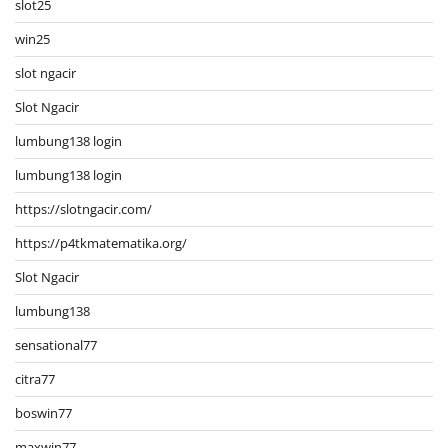
slot25
win25
slot ngacir
Slot Ngacir
lumbung138 login
lumbung138 login
https://slotngacir.com/
https://p4tkmatematika.org/
Slot Ngacir
lumbung138
sensational77
citra77
boswin77
maxwin77