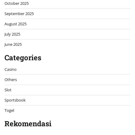
October 2025
September 2025
August 2025
July 2025
June 2025
Categories
Casino
Others
Slot
Sportsbook
Togel
Rekomendasi