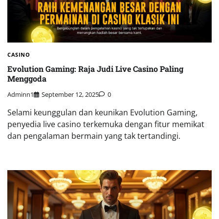
CASINO
Evolution Gaming: Raja Judi Live Casino Paling
Menggoda
Adminn1
September 12, 2025
0
Selami keunggulan dan keunikan Evolution Gaming,
penyedia live casino terkemuka dengan fitur memikat
dan pengalaman bermain yang tak tertandingi.