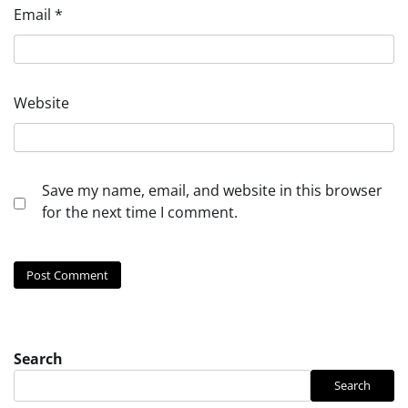
Email
*
Website
Save my name, email, and website in this browser
for the next time I comment.
Search
Search