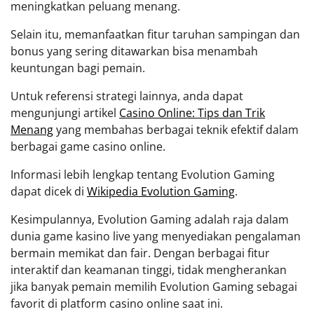
meningkatkan peluang menang.
Selain itu, memanfaatkan fitur taruhan sampingan dan
bonus yang sering ditawarkan bisa menambah
keuntungan bagi pemain.
Untuk referensi strategi lainnya, anda dapat
mengunjungi artikel
Casino Online: Tips dan Trik
Menang
yang membahas berbagai teknik efektif dalam
berbagai game casino online.
Informasi lebih lengkap tentang Evolution Gaming
dapat dicek di
Wikipedia Evolution Gaming
.
Kesimpulannya, Evolution Gaming adalah raja dalam
dunia game kasino live yang menyediakan pengalaman
bermain memikat dan fair. Dengan berbagai fitur
interaktif dan keamanan tinggi, tidak mengherankan
jika banyak pemain memilih Evolution Gaming sebagai
favorit di platform casino online saat ini.