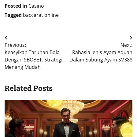
Posted in
Casino
Tagged
baccarat online
Post
Previous:
Next:
navigation
Keasyikan Taruhan Bola
Rahasia Jenis Ayam Aduan
Dengan SBOBET: Strategi
Dalam Sabung Ayam SV388
Menang Mudah
Related Posts