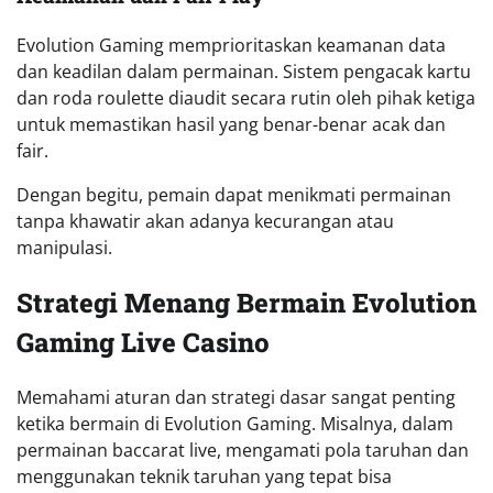
Evolution Gaming memprioritaskan keamanan data
dan keadilan dalam permainan. Sistem pengacak kartu
dan roda roulette diaudit secara rutin oleh pihak ketiga
untuk memastikan hasil yang benar-benar acak dan
fair.
Dengan begitu, pemain dapat menikmati permainan
tanpa khawatir akan adanya kecurangan atau
manipulasi.
Strategi Menang Bermain Evolution
Gaming Live Casino
Memahami aturan dan strategi dasar sangat penting
ketika bermain di Evolution Gaming. Misalnya, dalam
permainan baccarat live, mengamati pola taruhan dan
menggunakan teknik taruhan yang tepat bisa