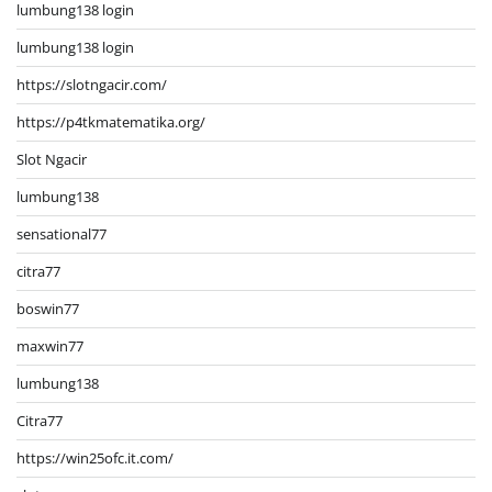
lumbung138 login
lumbung138 login
https://slotngacir.com/
https://p4tkmatematika.org/
Slot Ngacir
lumbung138
sensational77
citra77
boswin77
maxwin77
lumbung138
Citra77
https://win25ofc.it.com/