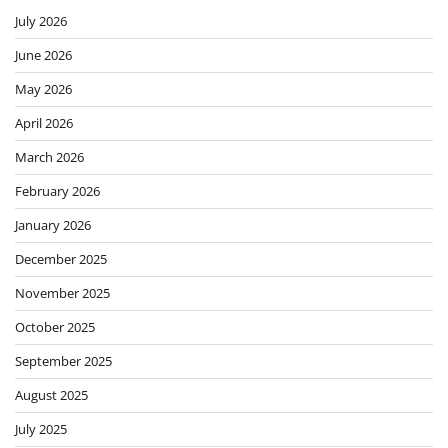
July 2026
June 2026
May 2026
April 2026
March 2026
February 2026
January 2026
December 2025
November 2025
October 2025
September 2025
August 2025
July 2025