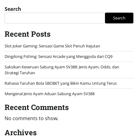
Search
Search
Recent Posts
Slot Joker Gaming: Sensasi Game Slot Penuh Kejutan
Dingdong Fishing: Sensasi Arcade yang Menggoda dari CQ9
Saksikan Keseruan Sabung Ayam SV388: Jenis Ayam, Odds, dan
Strategi Taruhan
Rahasia Taruhan Bola SBOBET yang Bikin Kamu Untung Terus
Mengenal Jenis Ayam Aduan Sabung Ayam SV388
Recent Comments
No comments to show.
Archives