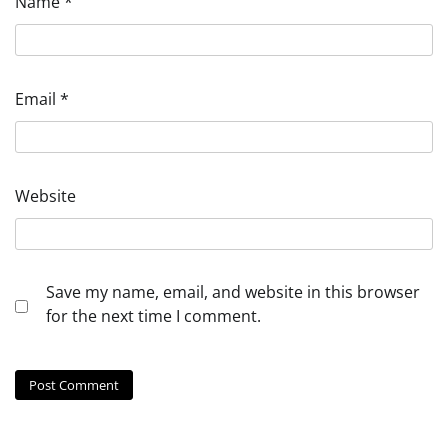
Name
*
Email
*
Website
Save my name, email, and website in this browser
for the next time I comment.