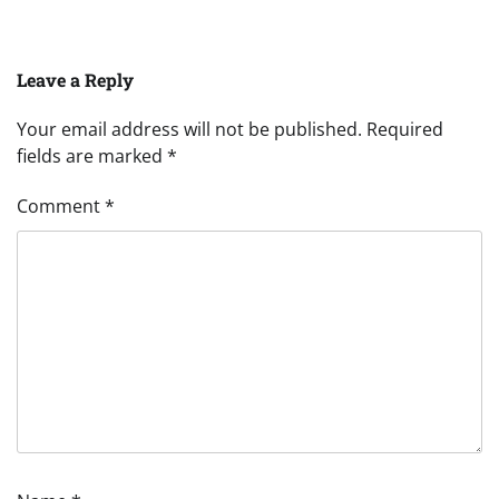
Leave a Reply
Your email address will not be published.
Required
fields are marked
*
Comment
*