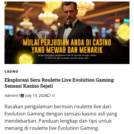
CASINO
Eksplorasi Seru Roulette Live Evolution Gaming:
Sensasi Kasino Sejati
Adminn1
July 15, 2026
0
Rasakan pengalaman bermain roulette live dari
Evolution Gaming dengan sensasi kasino asli yang
mendebarkan. Panduan lengkap dan tips untuk
menang di roulette live Evolution Gaming.