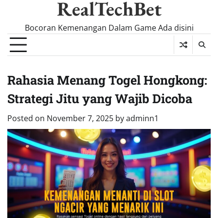
RealTechBet
Bocoran Kemenangan Dalam Game Ada disini
Rahasia Menang Togel Hongkong:
Strategi Jitu yang Wajib Dicoba
Posted on
November 7, 2025
by
adminn1