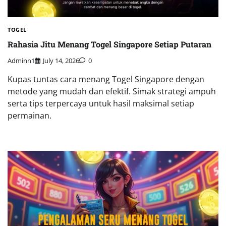
TOGEL
Rahasia Jitu Menang Togel Singapore Setiap Putaran
Adminn1
July 14, 2026
0
Kupas tuntas cara menang Togel Singapore dengan
metode yang mudah dan efektif. Simak strategi ampuh
serta tips terpercaya untuk hasil maksimal setiap
permainan.