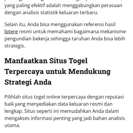
yang paling efektif adalah menggabungkan perasaan
dengan analisis statistik keluaran terbaru.
Selain itu, Anda bisa menggunakan referensi hasil
lotere
resmi untuk memahami bagaimana mekanisme
pengundian bekerja sehingga taruhan Anda bisa lebih
strategis.
Manfaatkan Situs Togel
Terpercaya untuk Mendukung
Strategi Anda
Pilihlah situs togel online terpercaya dengan reputasi
baik yang menyediakan data keluaran resmi dan
lengkap. Situs seperti ini memudahkan Anda dalam
mengakses informasi penting yang jadi bahan analisis
utama.