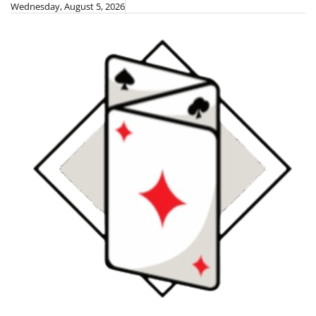
Skip
Wednesday, August 5, 2026
to
content