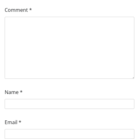
Comment
*
Name
*
Email
*