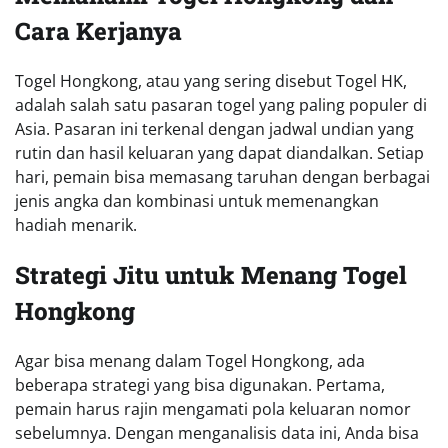
Cara Kerjanya
Togel Hongkong, atau yang sering disebut Togel HK,
adalah salah satu pasaran togel yang paling populer di
Asia. Pasaran ini terkenal dengan jadwal undian yang
rutin dan hasil keluaran yang dapat diandalkan. Setiap
hari, pemain bisa memasang taruhan dengan berbagai
jenis angka dan kombinasi untuk memenangkan
hadiah menarik.
Strategi Jitu untuk Menang Togel
Hongkong
Agar bisa menang dalam Togel Hongkong, ada
beberapa strategi yang bisa digunakan. Pertama,
pemain harus rajin mengamati pola keluaran nomor
sebelumnya. Dengan menganalisis data ini, Anda bisa