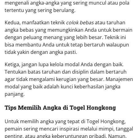
mengenali angka-angka yang sering muncul atau pola
tertentu yang sering berulang.
Kedua, manfaatkan teknik
colok bebas
atau taruhan
angka bebas yang memungkinkan Anda untuk bermain
dengan peluang menang yang lebih besar. Teknik ini
bisa membantu Anda untuk tetap bertaruh walaupun
tidak yakin dengan angka pasti.
Ketiga, jangan lupa kelola modal Anda dengan baik.
Tentukan batas taruhan dan disiplin dalam bertaruh
agar tidak mengalami kerugian yang besar. Manajemen
modal yang baik adalah kunci keberhasilan jangka
panjang.
Tips Memilih Angka di Togel Hongkong
Untuk memilih angka yang tepat di Togel Hongkong,
pemain sering mencari inspirasi melalui mimpi, tanggal
penting, atau angka keberuntungan pribadi. Namun,