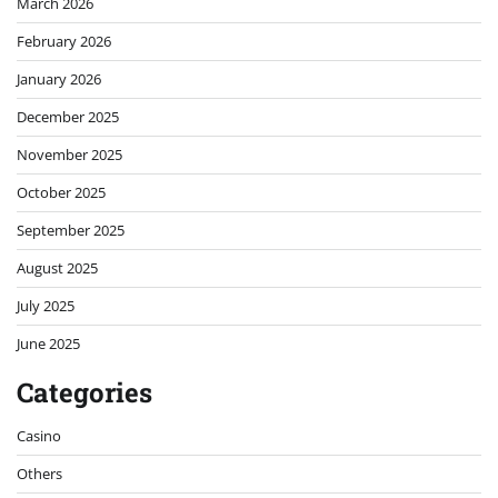
March 2026
February 2026
January 2026
December 2025
November 2025
October 2025
September 2025
August 2025
July 2025
June 2025
Categories
Casino
Others