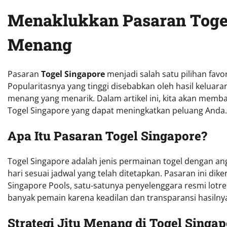
Menaklukkan Pasaran Togel 
Menang
Pasaran
Togel Singapore
menjadi salah satu pilihan favo
Popularitasnya yang tinggi disebabkan oleh hasil keluara
menang yang menarik. Dalam artikel ini, kita akan memb
Togel Singapore yang dapat meningkatkan peluang Anda.
Apa Itu Pasaran Togel Singapore?
Togel Singapore adalah jenis permainan togel dengan an
hari sesuai jadwal yang telah ditetapkan. Pasaran ini dik
Singapore Pools, satu-satunya penyelenggara resmi lotre
banyak pemain karena keadilan dan transparansi hasilny
Strategi Jitu Menang di Togel Singap