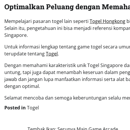
Optimalkan Peluang dengan Memaha
Mempelajari pasaran togel lain seperti
Togel Hongkong
b
Selain itu, pengetahuan ini bisa menjadi referensi komp
Singapore.
Untuk informasi lengkap tentang game togel secara umu
terupdate tentang
Togel
.
Dengan memahami karakteristik unik Togel Singapore da
untung, tapi juga dapat menambah keseruan dalam peng
jawab dan jangan lupa manfaatkan informasi serta alat b
dengan optimal.
Selamat mencoba dan semoga keberuntungan selalu men
Posted in
Togel
Tembak Ikan: Serunya Main Game Arcade