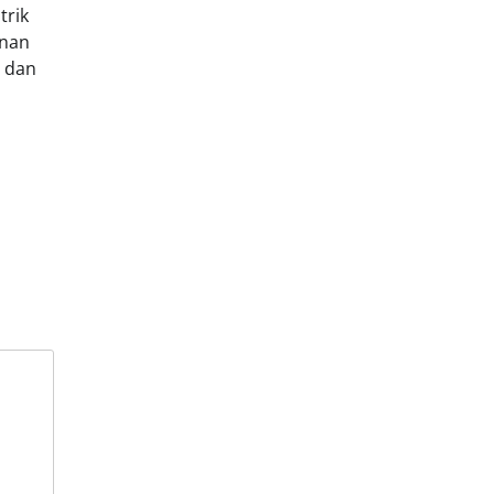
trik
inan
 dan