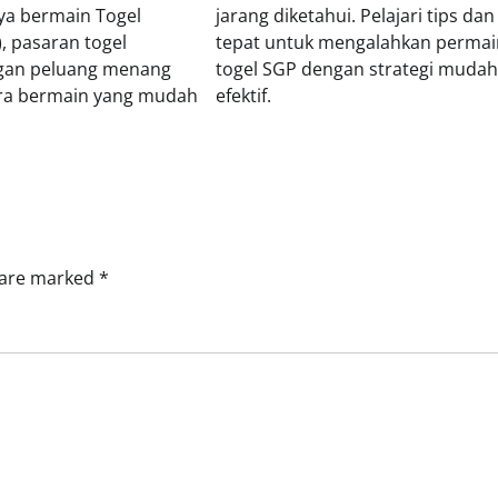
a bermain Togel
jarang diketahui. Pelajari tips dan 
, pasaran togel
tepat untuk mengalahkan perma
ngan peluang menang
togel SGP dengan strategi mudah
ra bermain yang mudah
efektif.
s are marked
*