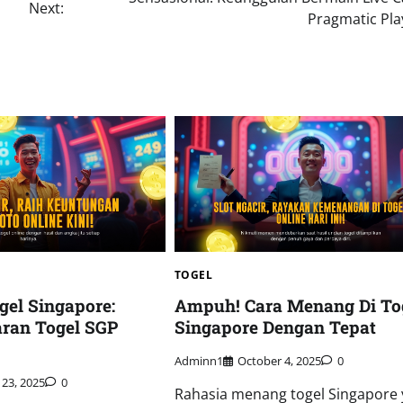
Next:
Pragmatic Pla
TOGEL
el Singapore:
Ampuh! Cara Menang Di To
aran Togel SGP
Singapore Dengan Tepat
Adminn1
October 4, 2025
0
 23, 2025
0
Rahasia menang togel Singapore