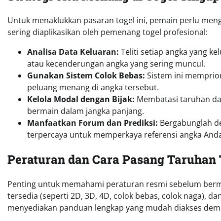
Untuk menaklukkan pasaran togel ini, pemain perlu menget
sering diaplikasikan oleh pemenang togel profesional:
Analisa Data Keluaran:
Teliti setiap angka yang 
atau kecenderungan angka yang sering muncul.
Gunakan Sistem Colok Bebas:
Sistem ini memprior
peluang menang di angka tersebut.
Kelola Modal dengan Bijak:
Membatasi taruhan dan
bermain dalam jangka panjang.
Manfaatkan Forum dan Prediksi:
Bergabunglah de
terpercaya untuk memperkaya referensi angka Anda
Peraturan dan Cara Pasang Taruhan 
Penting untuk memahami peraturan resmi sebelum bermai
tersedia (seperti 2D, 3D, 4D, colok bebas, colok naga), d
menyediakan panduan lengkap yang mudah diakses demi