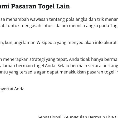
mi Pasaran Togel Lain
isa menambah wawasan tentang pola angka dan trik menan
aratif untuk mengasah intuisi dalam memilih angka pada Tog
m, kunjungi laman Wikipedia yang menyediakan info akurat
n menerapkan strategi yang tepat, Anda tidak hanya berma
alaman bermain togel Anda. Selalu bermain secara bertan
antu yang tersedia agar dapat menaklukkan pasaran togel i
yertai Anda!
Sensasional! Keunggulan Bermain Live C