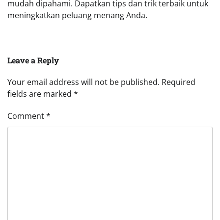
mudah dipahami. Dapatkan tips dan trik terbaik untuk
meningkatkan peluang menang Anda.
Leave a Reply
Your email address will not be published.
Required
fields are marked
*
Comment
*