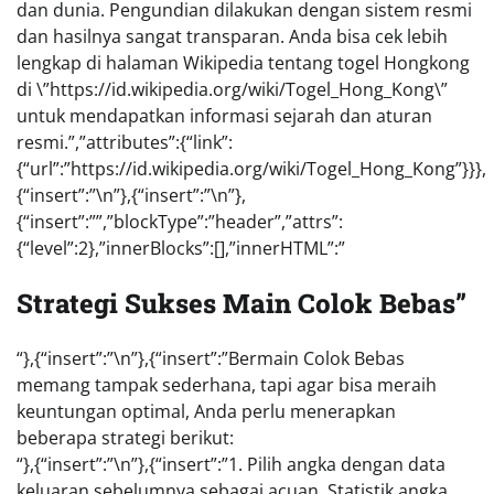
dan dunia. Pengundian dilakukan dengan sistem resmi
dan hasilnya sangat transparan. Anda bisa cek lebih
lengkap di halaman Wikipedia tentang togel Hongkong
di \”https://id.wikipedia.org/wiki/Togel_Hong_Kong\”
untuk mendapatkan informasi sejarah dan aturan
resmi.”,”attributes”:{“link”:
{“url”:”https://id.wikipedia.org/wiki/Togel_Hong_Kong”}}},
{“insert”:”\n”},{“insert”:”\n”},
{“insert”:””,”blockType”:”header”,”attrs”:
{“level”:2},”innerBlocks”:[],”innerHTML”:”
Strategi Sukses Main Colok Bebas”
“},{“insert”:”\n”},{“insert”:”Bermain Colok Bebas
memang tampak sederhana, tapi agar bisa meraih
keuntungan optimal, Anda perlu menerapkan
beberapa strategi berikut:
“},{“insert”:”\n”},{“insert”:”1. Pilih angka dengan data
keluaran sebelumnya sebagai acuan. Statistik angka