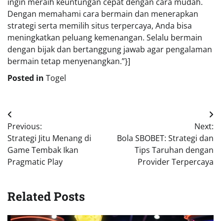
ingin meraih keuntungan cepat dengan cara mudah.
Dengan memahami cara bermain dan menerapkan
strategi serta memilih situs terpercaya, Anda bisa
meningkatkan peluang kemenangan. Selalu bermain
dengan bijak dan bertanggung jawab agar pengalaman
bermain tetap menyenangkan.”}]
Posted in
Togel
Post
Previous:
Next:
navigation
Strategi Jitu Menang di
Bola SBOBET: Strategi dan
Game Tembak Ikan
Tips Taruhan dengan
Pragmatic Play
Provider Terpercaya
Related Posts