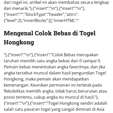
dari togel ini, artikel ini akan membahas secara lengkap
dan menarik.”},{“insert”:”\n”},{“insert”:”\n”},
{“insert”:””,”blockType”:”header”,”attrs”:
{“level”:2},”innerBlocks”:[],”innerHTML”:”
Mengenal Colok Bebas di Togel
Hongkong
“},{“insert”:”\n”},{“insert”:”Colok Bebas merupakan
taruhan memilih satu angka bebas dari 0 sampai 9.
Pemain bebas menentukan angka favoritnya, dan jika
angka tersebut muncul dalam hasil pengundian Togel
Hongkong, maka pemain akan mendapatkan
kemenangan. Keunikan permainan ini terletak pada
fleksibilitas memilih angka, tidak harus berurutan atau
posisi tertentu, cukup angka itu muncul di hasil.”},
{“insert”:”\n”},{“insert”:”Togel Hongkong sendiri adalah
salah satu pasaran togel yang sangat diminati di Asia