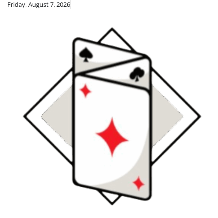
Skip
Friday, August 7, 2026
to
content