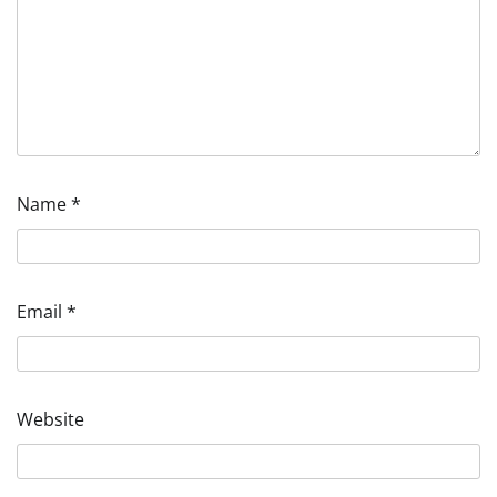
Name
*
Email
*
Website