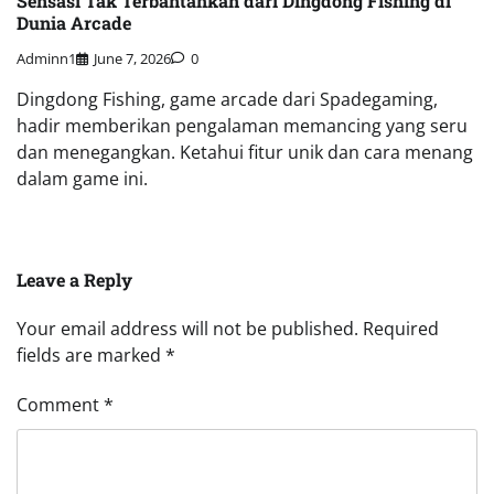
Sensasi Tak Terbantahkan dari Dingdong Fishing di
Dunia Arcade
Adminn1
June 7, 2026
0
Dingdong Fishing, game arcade dari Spadegaming,
hadir memberikan pengalaman memancing yang seru
dan menegangkan. Ketahui fitur unik dan cara menang
dalam game ini.
Leave a Reply
Your email address will not be published.
Required
fields are marked
*
Comment
*