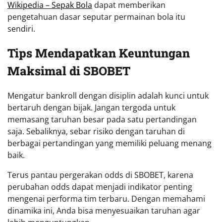
Wikipedia – Sepak Bola
dapat memberikan
pengetahuan dasar seputar permainan bola itu
sendiri.
Tips Mendapatkan Keuntungan
Maksimal di SBOBET
Mengatur bankroll dengan disiplin adalah kunci untuk
bertaruh dengan bijak. Jangan tergoda untuk
memasang taruhan besar pada satu pertandingan
saja. Sebaliknya, sebar risiko dengan taruhan di
berbagai pertandingan yang memiliki peluang menang
baik.
Terus pantau pergerakan odds di SBOBET, karena
perubahan odds dapat menjadi indikator penting
mengenai performa tim terbaru. Dengan memahami
dinamika ini, Anda bisa menyesuaikan taruhan agar