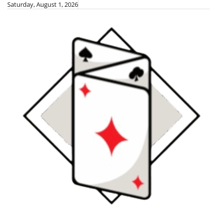
Skip
Saturday, August 1, 2026
to
content