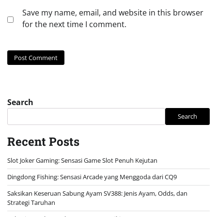
Save my name, email, and website in this browser
for the next time I comment.
Search
Search
Recent Posts
Slot Joker Gaming: Sensasi Game Slot Penuh Kejutan
Dingdong Fishing: Sensasi Arcade yang Menggoda dari CQ9
Saksikan Keseruan Sabung Ayam SV388: Jenis Ayam, Odds, dan
Strategi Taruhan