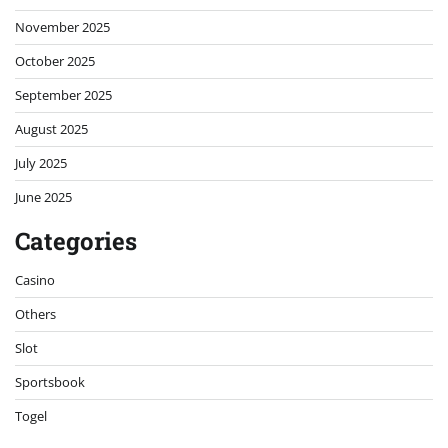
November 2025
October 2025
September 2025
August 2025
July 2025
June 2025
Categories
Casino
Others
Slot
Sportsbook
Togel