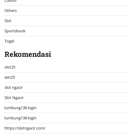
Casino
Others
Slot
Sportsbook
Togel
Rekomendasi
slot25
win25
slot ngacir
Slot Ngacir
lumbung138 login
lumbung138 login
https://slotngacir.com/