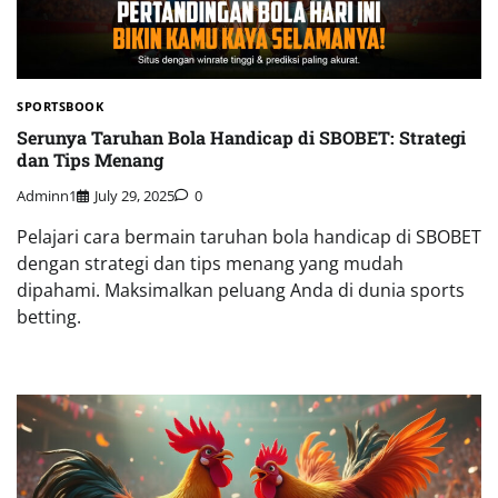
SPORTSBOOK
Serunya Taruhan Bola Handicap di SBOBET: Strategi
dan Tips Menang
Adminn1
July 29, 2025
0
Pelajari cara bermain taruhan bola handicap di SBOBET
dengan strategi dan tips menang yang mudah
dipahami. Maksimalkan peluang Anda di dunia sports
betting.