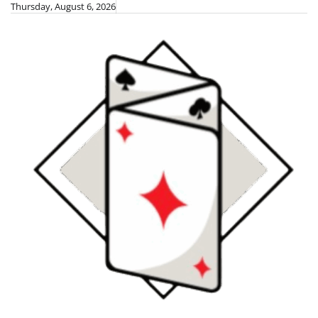
Skip
Thursday, August 6, 2026
to
content