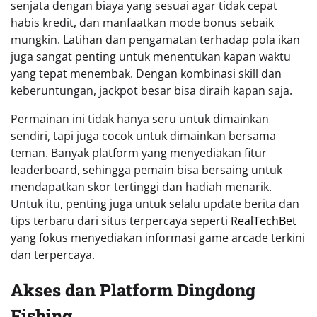
senjata dengan biaya yang sesuai agar tidak cepat
habis kredit, dan manfaatkan mode bonus sebaik
mungkin. Latihan dan pengamatan terhadap pola ikan
juga sangat penting untuk menentukan kapan waktu
yang tepat menembak. Dengan kombinasi skill dan
keberuntungan, jackpot besar bisa diraih kapan saja.
Permainan ini tidak hanya seru untuk dimainkan
sendiri, tapi juga cocok untuk dimainkan bersama
teman. Banyak platform yang menyediakan fitur
leaderboard, sehingga pemain bisa bersaing untuk
mendapatkan skor tertinggi dan hadiah menarik.
Untuk itu, penting juga untuk selalu update berita dan
tips terbaru dari situs terpercaya seperti
RealTechBet
yang fokus menyediakan informasi game arcade terkini
dan terpercaya.
Akses dan Platform Dingdong
Fishing