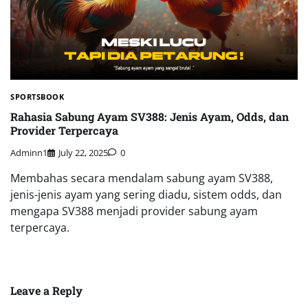
SPORTSBOOK
Rahasia Sabung Ayam SV388: Jenis Ayam, Odds, dan
Provider Terpercaya
Adminn1
July 22, 2025
0
Membahas secara mendalam sabung ayam SV388,
jenis-jenis ayam yang sering diadu, sistem odds, dan
mengapa SV388 menjadi provider sabung ayam
terpercaya.
Leave a Reply