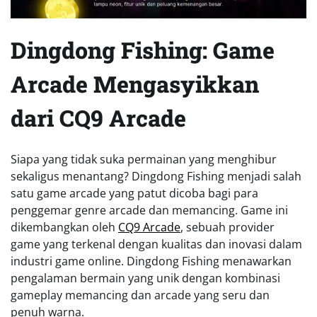
Dingdong Fishing: Game
Arcade Mengasyikkan
dari CQ9 Arcade
Siapa yang tidak suka permainan yang menghibur
sekaligus menantang? Dingdong Fishing menjadi salah
satu game arcade yang patut dicoba bagi para
penggemar genre arcade dan memancing. Game ini
dikembangkan oleh
CQ9 Arcade
, sebuah provider
game yang terkenal dengan kualitas dan inovasi dalam
industri game online. Dingdong Fishing menawarkan
pengalaman bermain yang unik dengan kombinasi
gameplay memancing dan arcade yang seru dan
penuh warna.