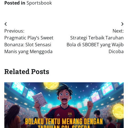
Posted in
Sportsbook
Post
Previous:
Next:
navigation
Pragmatic Play’s Sweet
Strategi Terbaik Taruhan
Bonanza: Slot Sensasi
Bola di SBOBET yang Wajib
Manis yang Menggoda
Dicoba
Related Posts