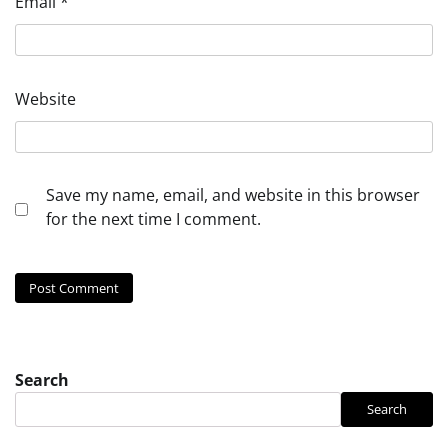
Email
*
Website
Save my name, email, and website in this browser
for the next time I comment.
Search
Search