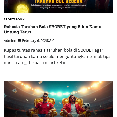
SPORTSBOOK
Rahasia Taruhan Bola SBOBET yang Bikin Kamu
Untung Terus
Adminn1
February 6, 2026
0
Kupas tuntas rahasia taruhan bola di SBOBET agar
hasil taruhan kamu selalu menguntungkan. Simak tips
dan strategi terbaru di artikel ini!