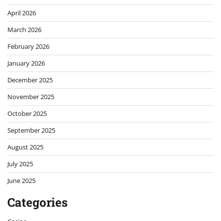
April 2026
March 2026
February 2026
January 2026
December 2025
November 2025
October 2025
September 2025
August 2025
July 2025
June 2025
Categories