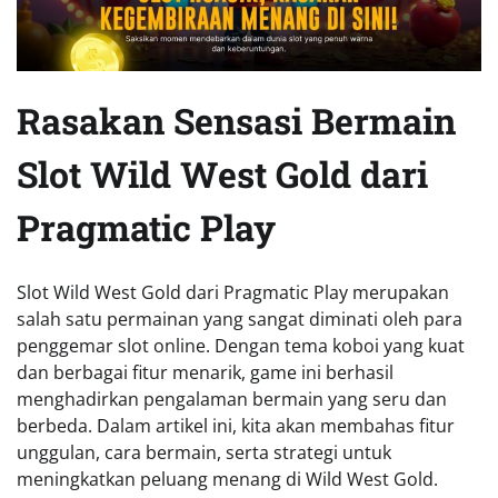
Rasakan Sensasi Bermain
Slot Wild West Gold dari
Pragmatic Play
Slot Wild West Gold dari Pragmatic Play merupakan
salah satu permainan yang sangat diminati oleh para
penggemar slot online. Dengan tema koboi yang kuat
dan berbagai fitur menarik, game ini berhasil
menghadirkan pengalaman bermain yang seru dan
berbeda. Dalam artikel ini, kita akan membahas fitur
unggulan, cara bermain, serta strategi untuk
meningkatkan peluang menang di Wild West Gold.