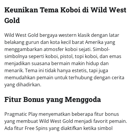
Keunikan Tema Koboi di Wild West
Gold
Wild West Gold bergaya western klasik dengan latar
belakang gurun dan kota kecil barat Amerika yang
menggambarkan atmosfer koboi sejati. Simbol-
simbolnya seperti koboi, pistol, topi koboi, dan emas
menjadikan suasana bermain makin hidup dan
menarik. Tema ini tidak hanya estetis, tapi juga
memudahkan pemain untuk terhubung dengan cerita
yang dihadirkan.
Fitur Bonus yang Menggoda
Pragmatic Play menyematkan beberapa fitur bonus
yang membuat Wild West Gold menjadi favorit pemain.
Ada fitur Free Spins yang diaktifkan ketika simbol