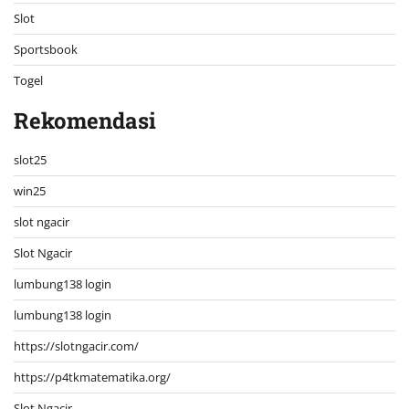
Slot
Sportsbook
Togel
Rekomendasi
slot25
win25
slot ngacir
Slot Ngacir
lumbung138 login
lumbung138 login
https://slotngacir.com/
https://p4tkmatematika.org/
Slot Ngacir