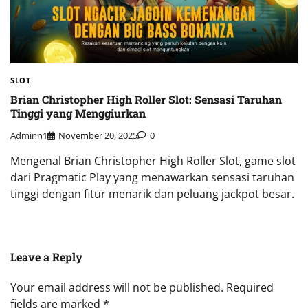
SLOT
Brian Christopher High Roller Slot: Sensasi Taruhan
Tinggi yang Menggiurkan
Adminn1
November 20, 2025
0
Mengenal Brian Christopher High Roller Slot, game slot
dari Pragmatic Play yang menawarkan sensasi taruhan
tinggi dengan fitur menarik dan peluang jackpot besar.
Leave a Reply
Your email address will not be published.
Required
fields are marked
*