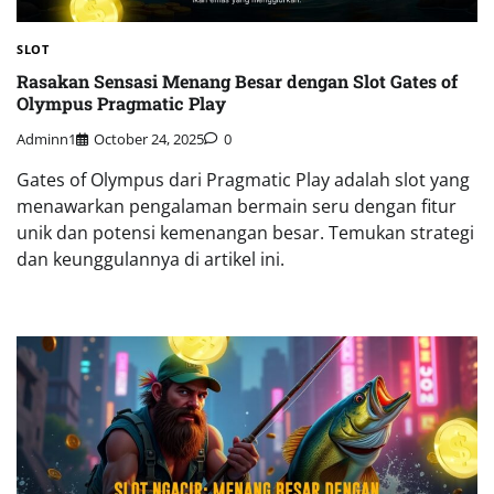
SLOT
Rasakan Sensasi Menang Besar dengan Slot Gates of
Olympus Pragmatic Play
Adminn1
October 24, 2025
0
Gates of Olympus dari Pragmatic Play adalah slot yang
menawarkan pengalaman bermain seru dengan fitur
unik dan potensi kemenangan besar. Temukan strategi
dan keunggulannya di artikel ini.