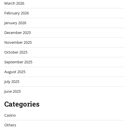
March 2026
February 2026
January 2026
December 2025
November 2025
October 2025
September 2025
August 2025
July 2025
June 2025
Categories
Casino
Others