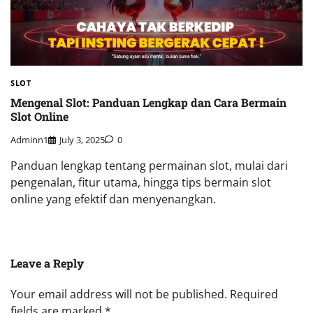
SLOT
Mengenal Slot: Panduan Lengkap dan Cara Bermain
Slot Online
Adminn1
July 3, 2025
0
Panduan lengkap tentang permainan slot, mulai dari
pengenalan, fitur utama, hingga tips bermain slot
online yang efektif dan menyenangkan.
Leave a Reply
Your email address will not be published.
Required
fields are marked
*