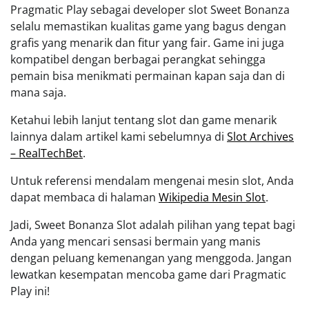
Pragmatic Play sebagai developer slot Sweet Bonanza
selalu memastikan kualitas game yang bagus dengan
grafis yang menarik dan fitur yang fair. Game ini juga
kompatibel dengan berbagai perangkat sehingga
pemain bisa menikmati permainan kapan saja dan di
mana saja.
Ketahui lebih lanjut tentang slot dan game menarik
lainnya dalam artikel kami sebelumnya di
Slot Archives
– RealTechBet
.
Untuk referensi mendalam mengenai mesin slot, Anda
dapat membaca di halaman
Wikipedia Mesin Slot
.
Jadi, Sweet Bonanza Slot adalah pilihan yang tepat bagi
Anda yang mencari sensasi bermain yang manis
dengan peluang kemenangan yang menggoda. Jangan
lewatkan kesempatan mencoba game dari Pragmatic
Play ini!