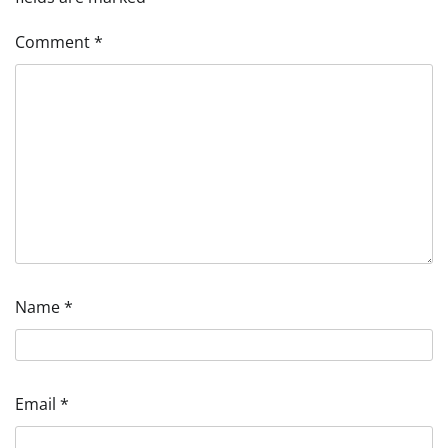
Comment
*
Name
*
Email
*