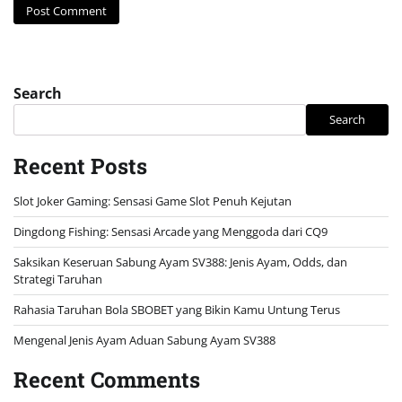
Search
Search
Recent Posts
Slot Joker Gaming: Sensasi Game Slot Penuh Kejutan
Dingdong Fishing: Sensasi Arcade yang Menggoda dari CQ9
Saksikan Keseruan Sabung Ayam SV388: Jenis Ayam, Odds, dan
Strategi Taruhan
Rahasia Taruhan Bola SBOBET yang Bikin Kamu Untung Terus
Mengenal Jenis Ayam Aduan Sabung Ayam SV388
Recent Comments