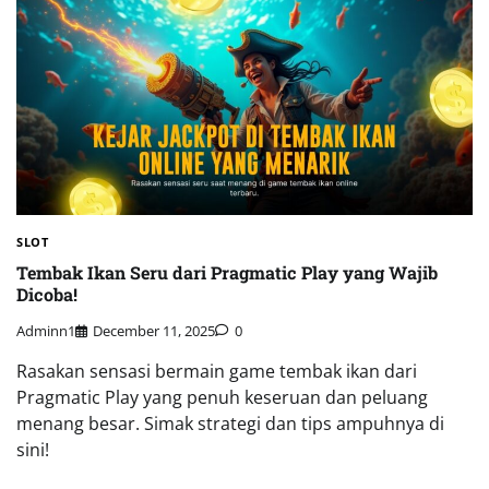
SLOT
Tembak Ikan Seru dari Pragmatic Play yang Wajib
Dicoba!
Adminn1
December 11, 2025
0
Rasakan sensasi bermain game tembak ikan dari
Pragmatic Play yang penuh keseruan dan peluang
menang besar. Simak strategi dan tips ampuhnya di
sini!