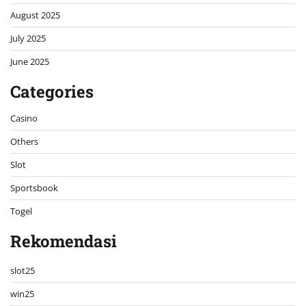
August 2025
July 2025
June 2025
Categories
Casino
Others
Slot
Sportsbook
Togel
Rekomendasi
slot25
win25