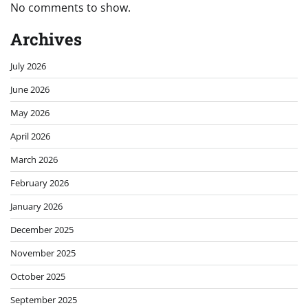
No comments to show.
Archives
July 2026
June 2026
May 2026
April 2026
March 2026
February 2026
January 2026
December 2025
November 2025
October 2025
September 2025