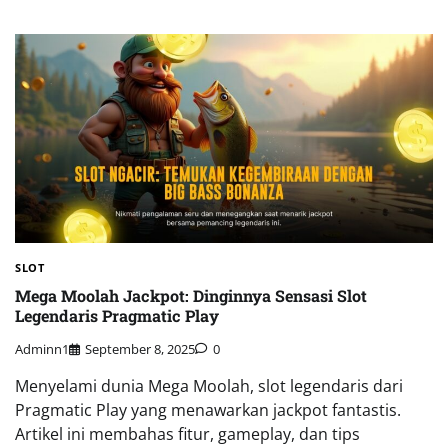
SLOT
Mega Moolah Jackpot: Dinginnya Sensasi Slot
Legendaris Pragmatic Play
Adminn1
September 8, 2025
0
Menyelami dunia Mega Moolah, slot legendaris dari
Pragmatic Play yang menawarkan jackpot fantastis.
Artikel ini membahas fitur, gameplay, dan tips