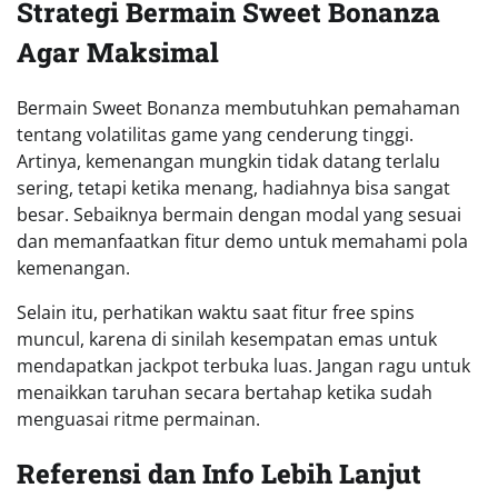
Strategi Bermain Sweet Bonanza
Agar Maksimal
Bermain Sweet Bonanza membutuhkan pemahaman
tentang volatilitas game yang cenderung tinggi.
Artinya, kemenangan mungkin tidak datang terlalu
sering, tetapi ketika menang, hadiahnya bisa sangat
besar. Sebaiknya bermain dengan modal yang sesuai
dan memanfaatkan fitur demo untuk memahami pola
kemenangan.
Selain itu, perhatikan waktu saat fitur free spins
muncul, karena di sinilah kesempatan emas untuk
mendapatkan jackpot terbuka luas. Jangan ragu untuk
menaikkan taruhan secara bertahap ketika sudah
menguasai ritme permainan.
Referensi dan Info Lebih Lanjut