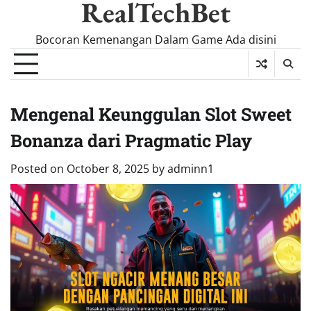
RealTechBet
Bocoran Kemenangan Dalam Game Ada disini
Mengenal Keunggulan Slot Sweet
Bonanza dari Pragmatic Play
Posted on
October 8, 2025
by
adminn1