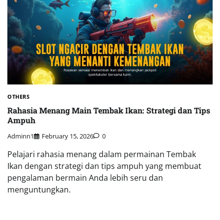
OTHERS
Rahasia Menang Main Tembak Ikan: Strategi dan Tips
Ampuh
Adminn1
February 15, 2026
0
Pelajari rahasia menang dalam permainan Tembak
Ikan dengan strategi dan tips ampuh yang membuat
pengalaman bermain Anda lebih seru dan
menguntungkan.