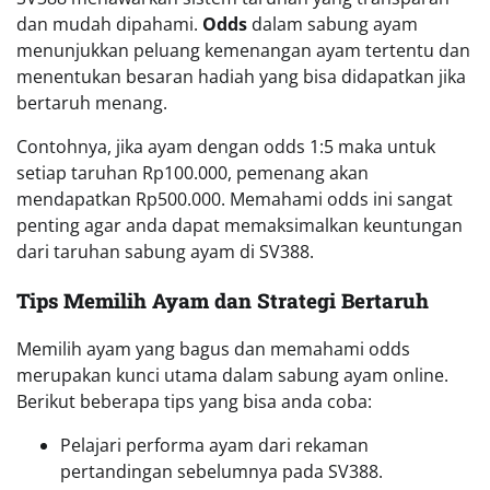
dan mudah dipahami.
Odds
dalam sabung ayam
menunjukkan peluang kemenangan ayam tertentu dan
menentukan besaran hadiah yang bisa didapatkan jika
bertaruh menang.
Contohnya, jika ayam dengan odds 1:5 maka untuk
setiap taruhan Rp100.000, pemenang akan
mendapatkan Rp500.000. Memahami odds ini sangat
penting agar anda dapat memaksimalkan keuntungan
dari taruhan sabung ayam di SV388.
Tips Memilih Ayam dan Strategi Bertaruh
Memilih ayam yang bagus dan memahami odds
merupakan kunci utama dalam sabung ayam online.
Berikut beberapa tips yang bisa anda coba:
Pelajari performa ayam dari rekaman
pertandingan sebelumnya pada SV388.