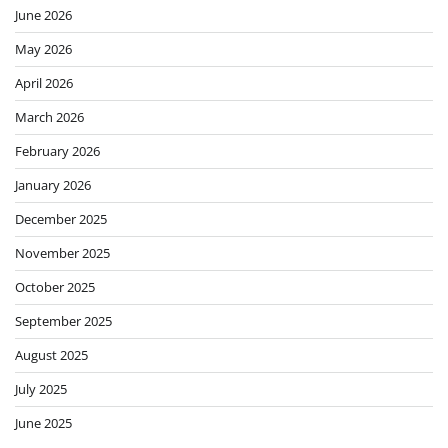
June 2026
May 2026
April 2026
March 2026
February 2026
January 2026
December 2025
November 2025
October 2025
September 2025
August 2025
July 2025
June 2025