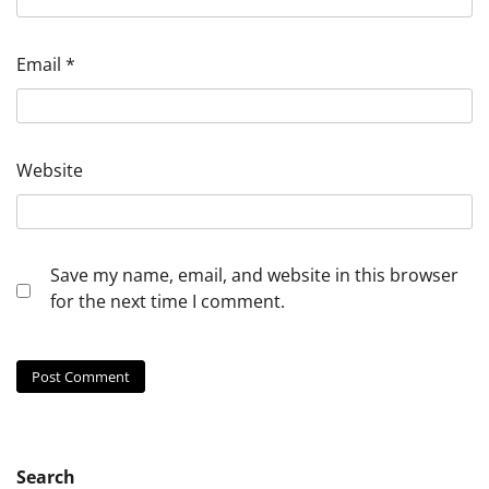
Email
*
Website
Save my name, email, and website in this browser
for the next time I comment.
Search