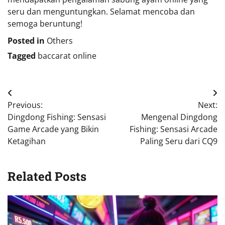
seru dan menguntungkan. Selamat mencoba dan
semoga beruntung!
Posted in
Others
Tagged
baccarat online
Post
Previous:
Next:
navigation
Dingdong Fishing: Sensasi
Mengenal Dingdong
Game Arcade yang Bikin
Fishing: Sensasi Arcade
Ketagihan
Paling Seru dari CQ9
Related Posts