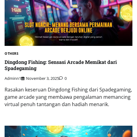
OTHERS
Dingdong Fishing: Sensasi Arcade Memikat dari
Spadegaming
Adminn1
November 3, 2025
0
Rasakan keseruan Dingdong Fishing dari Spadegaming,
game arcade yang membawa pengalaman memancing
virtual penuh tantangan dan hadiah menarik.