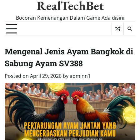
RealTechBet
Bocoran Kemenangan Dalam Game Ada disini
Mengenal Jenis Ayam Bangkok di
Sabung Ayam SV388
Posted on
April 29, 2026
by
adminn1