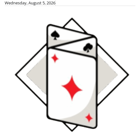
Skip
Wednesday, August 5, 2026
to
content