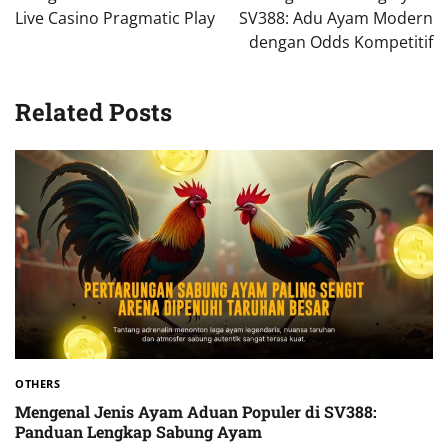
Live Casino Pragmatic Play
SV388: Adu Ayam Modern
dengan Odds Kompetitif
Related Posts
OTHERS
Mengenal Jenis Ayam Aduan Populer di SV388:
Panduan Lengkap Sabung Ayam