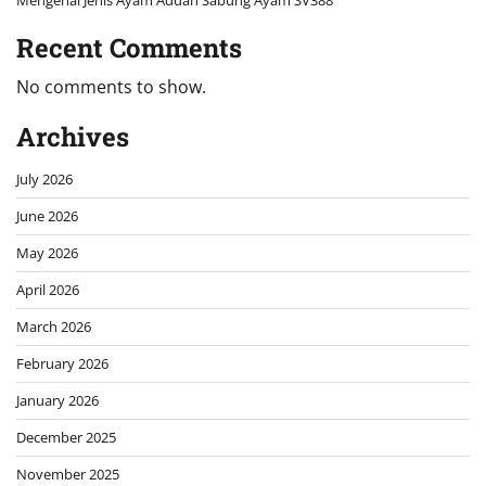
Mengenal Jenis Ayam Aduan Sabung Ayam SV388
Recent Comments
No comments to show.
Archives
July 2026
June 2026
May 2026
April 2026
March 2026
February 2026
January 2026
December 2025
November 2025