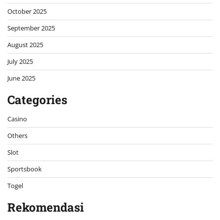
October 2025
September 2025
August 2025
July 2025
June 2025
Categories
Casino
Others
Slot
Sportsbook
Togel
Rekomendasi