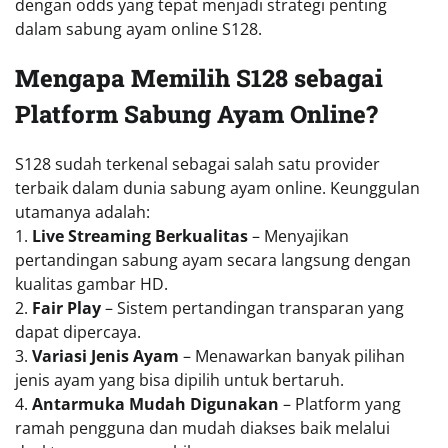
dengan odds yang tepat menjadi strategi penting
dalam sabung ayam online S128.
Mengapa Memilih S128 sebagai
Platform Sabung Ayam Online?
S128 sudah terkenal sebagai salah satu provider
terbaik dalam dunia sabung ayam online. Keunggulan
utamanya adalah:
1.
Live Streaming Berkualitas
– Menyajikan
pertandingan sabung ayam secara langsung dengan
kualitas gambar HD.
2.
Fair Play
– Sistem pertandingan transparan yang
dapat dipercaya.
3.
Variasi Jenis Ayam
– Menawarkan banyak pilihan
jenis ayam yang bisa dipilih untuk bertaruh.
4.
Antarmuka Mudah Digunakan
– Platform yang
ramah pengguna dan mudah diakses baik melalui