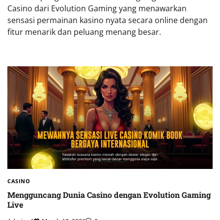
Casino dari Evolution Gaming yang menawarkan
sensasi permainan kasino nyata secara online dengan
fitur menarik dan peluang menang besar.
CASINO
Mengguncang Dunia Casino dengan Evolution Gaming
Live