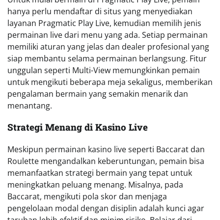
hanya perlu mendaftar di situs yang menyediakan
layanan Pragmatic Play Live, kemudian memilih jenis
permainan live dari menu yang ada. Setiap permainan
memiliki aturan yang jelas dan dealer profesional yang
siap membantu selama permainan berlangsung. Fitur
unggulan seperti Multi-View memungkinkan pemain
untuk mengikuti beberapa meja sekaligus, memberikan
pengalaman bermain yang semakin menarik dan
menantang.
Strategi Menang di Kasino Live
Meskipun permainan kasino live seperti Baccarat dan
Roulette mengandalkan keberuntungan, pemain bisa
memanfaatkan strategi bermain yang tepat untuk
meningkatkan peluang menang. Misalnya, pada
Baccarat, mengikuti pola skor dan menjaga
pengelolaan modal dengan disiplin adalah kunci agar
taruhan lebih efektif dan minim risiko. Belajar dari