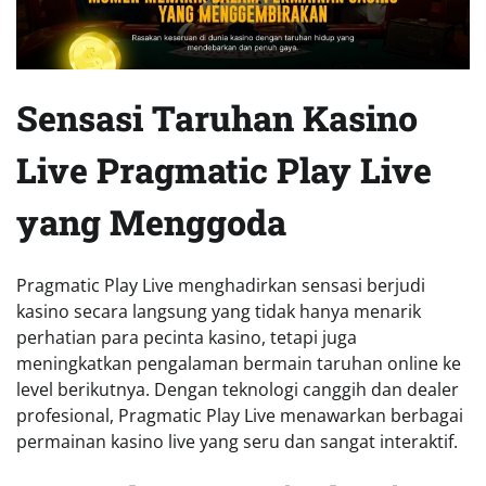
Sensasi Taruhan Kasino
Live Pragmatic Play Live
yang Menggoda
Pragmatic Play Live menghadirkan sensasi berjudi
kasino secara langsung yang tidak hanya menarik
perhatian para pecinta kasino, tetapi juga
meningkatkan pengalaman bermain taruhan online ke
level berikutnya. Dengan teknologi canggih dan dealer
profesional, Pragmatic Play Live menawarkan berbagai
permainan kasino live yang seru dan sangat interaktif.