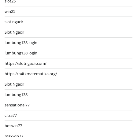
slot25
win25
slot ngacir
Slot Ngacir
lumbung138 login
lumbung138 login
https://slotngacir.com/
https://p4tkmatematika.org/
Slot Ngacir
lumbung138
sensational77
citra77
boswin77
maxwin77