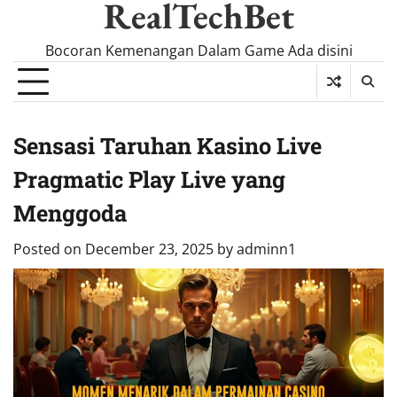
RealTechBet
Bocoran Kemenangan Dalam Game Ada disini
Sensasi Taruhan Kasino Live
Pragmatic Play Live yang
Menggoda
Posted on
December 23, 2025
by
adminn1