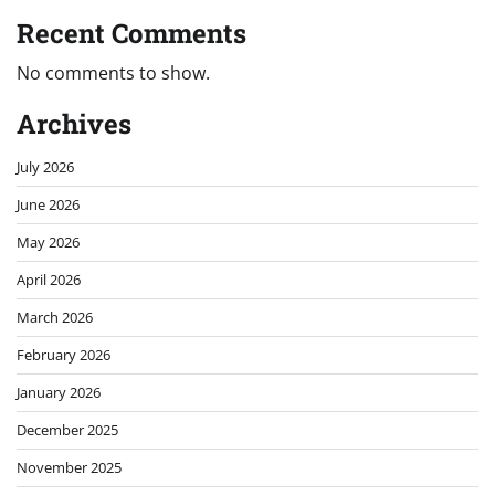
Recent Comments
No comments to show.
Archives
July 2026
June 2026
May 2026
April 2026
March 2026
February 2026
January 2026
December 2025
November 2025