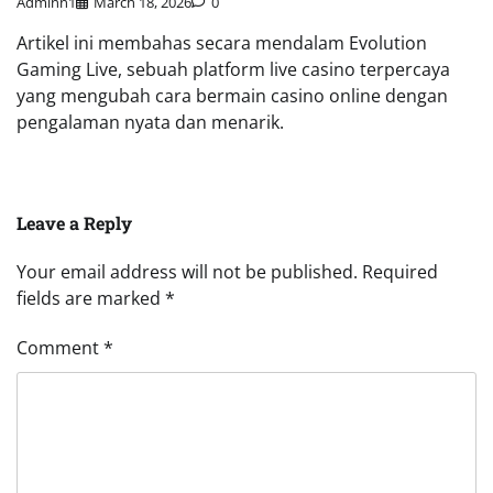
Adminn1
March 18, 2026
0
Artikel ini membahas secara mendalam Evolution
Gaming Live, sebuah platform live casino terpercaya
yang mengubah cara bermain casino online dengan
pengalaman nyata dan menarik.
Leave a Reply
Your email address will not be published.
Required
fields are marked
*
Comment
*