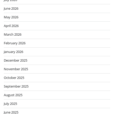
June 2026
May 2026
April 2026
March 2026
February 2026
January 2026
December 2025
November 2025
October 2025
September 2025
August 2025
July 2025
June 2025