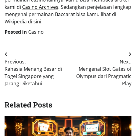
kami di
Casino Archives
. Sedangkan penjelasan lengkap
mengenai permainan Baccarat bisa kamu lihat di
Wikipedia
di sini
.
Posted in
Casino
Post
Previous:
Next:
navigation
Rahasia Menang Besar di
Mengenal Slot Gates of
Togel Singapore yang
Olympus dari Pragmatic
Jarang Diketahui
Play
Related Posts