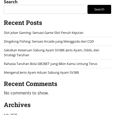
Search
Search
Recent Posts
Slot Joker Gaming: Sensasi Game Slot Penuh Kejutan
Dingdong Fishing: Sensasi Arcade yang Menggoda dari CQ9
Saksikan Keseruan Sabung Ayam SV388: Jenis Ayam, Odds, dan
Strategi Taruhan
Rahasia Taruhan Bola SBOBET yang Bikin Kamu Untung Terus
Mengenal Jenis Ayam Aduan Sabung Ayam SV388
Recent Comments
No comments to show.
Archives
July 2026