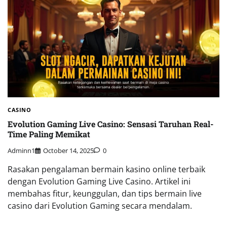
CASINO
Evolution Gaming Live Casino: Sensasi Taruhan Real-
Time Paling Memikat
Adminn1
October 14, 2025
0
Rasakan pengalaman bermain kasino online terbaik
dengan Evolution Gaming Live Casino. Artikel ini
membahas fitur, keunggulan, dan tips bermain live
casino dari Evolution Gaming secara mendalam.