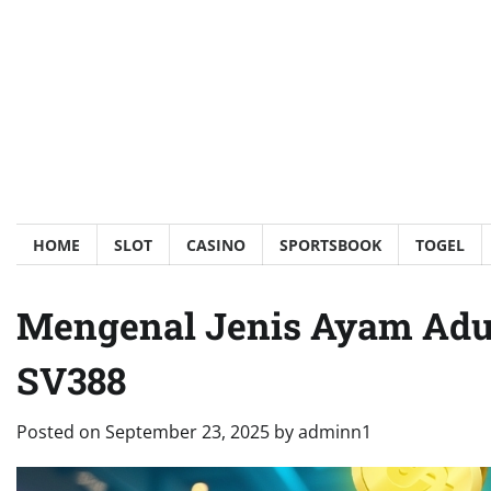
HOME
SLOT
CASINO
SPORTSBOOK
TOGEL
Mengenal Jenis Ayam Ad
SV388
Posted on
September 23, 2025
by
adminn1