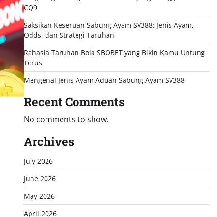
CQ9
Saksikan Keseruan Sabung Ayam SV388: Jenis Ayam,
Odds, dan Strategi Taruhan
Rahasia Taruhan Bola SBOBET yang Bikin Kamu Untung
Terus
Mengenal Jenis Ayam Aduan Sabung Ayam SV388
Recent Comments
No comments to show.
Archives
July 2026
June 2026
May 2026
April 2026