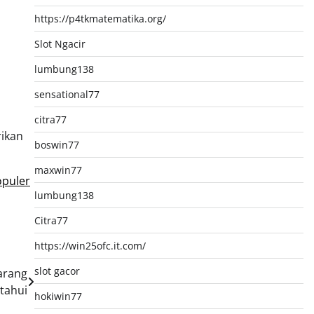
https://p4tkmatematika.org/
Slot Ngacir
lumbung138
sensational77
citra77
ikan
boswin77
maxwin77
opuler
lumbung138
Citra77
https://win25ofc.it.com/
slot gacor
arang
tahui
hokiwin77