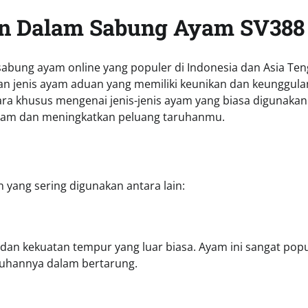
n Dalam Sabung Ayam SV388
abung ayam online yang populer di Indonesia dan Asia Ten
han jenis ayam aduan yang memiliki keunikan dan keunggula
ara khusus mengenai jenis-jenis ayam yang biasa digunakan
aham dan meningkatkan peluang taruhanmu.
yang sering digunakan antara lain:
an kekuatan tempur yang luar biasa. Ayam ini sangat popu
guhannya dalam bertarung.