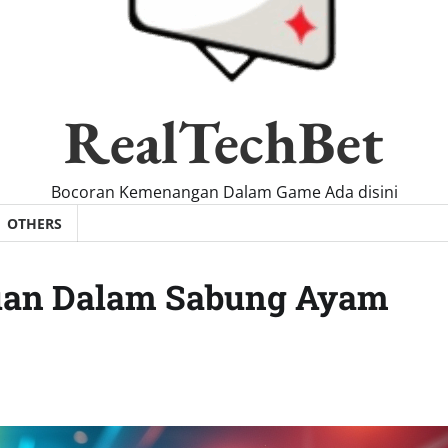
RealTechBet
Bocoran Kemenangan Dalam Game Ada disini
OTHERS
uan Dalam Sabung Ayam