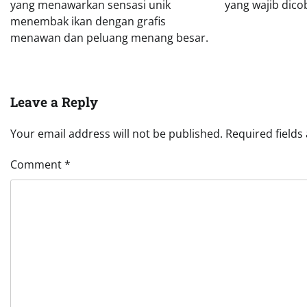
yang menawarkan sensasi unik
yang wajib dico
menembak ikan dengan grafis
menawan dan peluang menang besar.
Leave a Reply
Your email address will not be published.
Required field
Comment
*