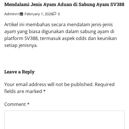
Mendalami Jenis Ayam Aduan di Sabung Ayam SV388
Adminn1
February 1, 2026
0
Artikel ini membahas secara mendalam jenis-jenis
ayam yang biasa digunakan dalam sabung ayam di
platform SV388, termasuk aspek odds dan keunikan
setiap jenisnya.
Leave a Reply
Your email address will not be published.
Required
fields are marked
*
Comment
*