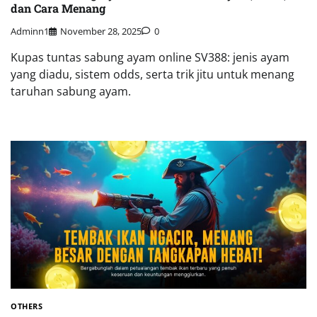
dan Cara Menang
Adminn1
November 28, 2025
0
Kupas tuntas sabung ayam online SV388: jenis ayam
yang diadu, sistem odds, serta trik jitu untuk menang
taruhan sabung ayam.
OTHERS