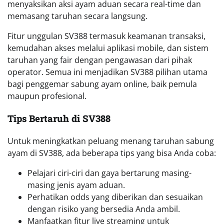
menyaksikan aksi ayam aduan secara real-time dan
memasang taruhan secara langsung.
Fitur unggulan SV388 termasuk keamanan transaksi,
kemudahan akses melalui aplikasi mobile, dan sistem
taruhan yang fair dengan pengawasan dari pihak
operator. Semua ini menjadikan SV388 pilihan utama
bagi penggemar sabung ayam online, baik pemula
maupun profesional.
Tips Bertaruh di SV388
Untuk meningkatkan peluang menang taruhan sabung
ayam di SV388, ada beberapa tips yang bisa Anda coba:
Pelajari ciri-ciri dan gaya bertarung masing-
masing jenis ayam aduan.
Perhatikan odds yang diberikan dan sesuaikan
dengan risiko yang bersedia Anda ambil.
Manfaatkan fitur live streaming untuk