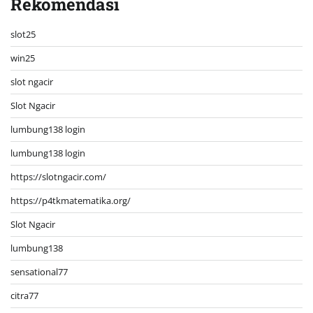
Rekomendasi
slot25
win25
slot ngacir
Slot Ngacir
lumbung138 login
lumbung138 login
https://slotngacir.com/
https://p4tkmatematika.org/
Slot Ngacir
lumbung138
sensational77
citra77