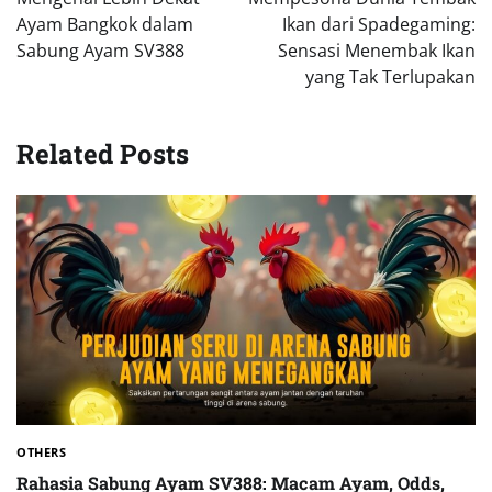
Ayam Bangkok dalam
Ikan dari Spadegaming:
Sabung Ayam SV388
Sensasi Menembak Ikan
yang Tak Terlupakan
Related Posts
OTHERS
Rahasia Sabung Ayam SV388: Macam Ayam, Odds,