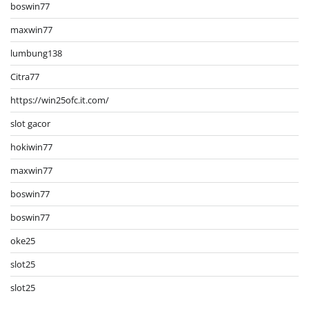
boswin77
maxwin77
lumbung138
Citra77
https://win25ofc.it.com/
slot gacor
hokiwin77
maxwin77
boswin77
boswin77
oke25
slot25
slot25