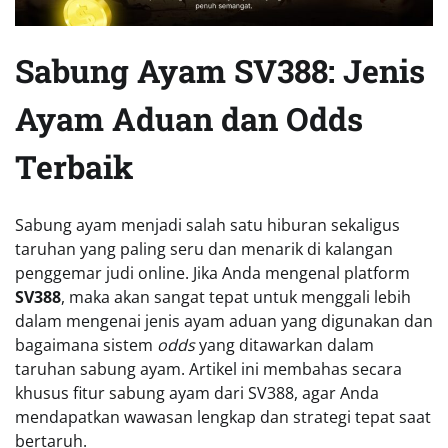
Sabung Ayam SV388: Jenis
Ayam Aduan dan Odds
Terbaik
Sabung ayam menjadi salah satu hiburan sekaligus
taruhan yang paling seru dan menarik di kalangan
penggemar judi online. Jika Anda mengenal platform
SV388
, maka akan sangat tepat untuk menggali lebih
dalam mengenai jenis ayam aduan yang digunakan dan
bagaimana sistem
odds
yang ditawarkan dalam
taruhan sabung ayam. Artikel ini membahas secara
khusus fitur sabung ayam dari SV388, agar Anda
mendapatkan wawasan lengkap dan strategi tepat saat
bertaruh.