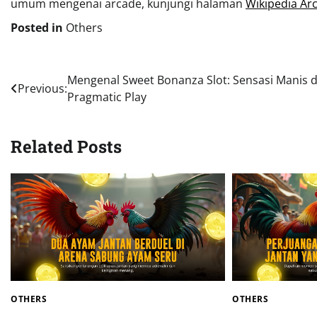
umum mengenai arcade, kunjungi halaman
Wikipedia Ar
Posted in
Others
Post
Mengenal Sweet Bonanza Slot: Sensasi Manis d
Previous:
Pragmatic Play
navigation
Related Posts
OTHERS
OTHERS