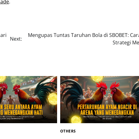
cade
.
ari
Mengupas Tuntas Taruhan Bola di SBOBET: Car
Next:
Strategi M
OTHERS