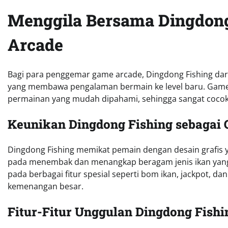
Menggila Bersama Dingdong
Arcade
Bagi para penggemar game arcade, Dingdong Fishing dari
yang membawa pengalaman bermain ke level baru. Gam
permainan yang mudah dipahami, sehingga sangat coco
Keunikan Dingdong Fishing sebagai
Dingdong Fishing memikat pemain dengan desain grafis 
pada menembak dan menangkap beragam jenis ikan yang me
pada berbagai fitur spesial seperti bom ikan, jackpot,
kemenangan besar.
Fitur-Fitur Unggulan Dingdong Fishi