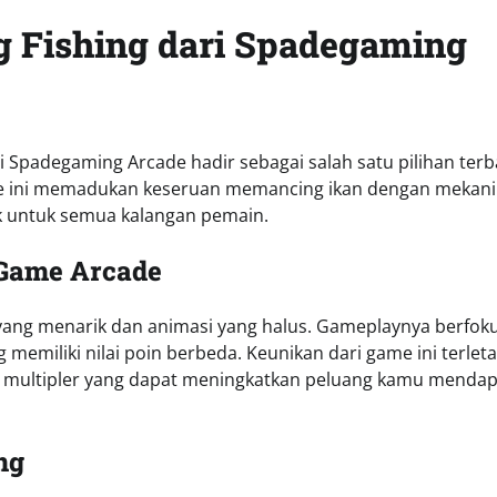
 Fishing dari Spadegaming
 Spadegaming Arcade hadir sebagai salah satu pilihan terb
e ini memadukan keseruan memancing ikan dengan mekani
k untuk semua kalangan pemain.
 Game Arcade
yang menarik dan animasi yang halus. Gameplaynya berfok
miliki nilai poin berbeda. Keunikan dari game ini terlet
 dan multipler yang dapat meningkatkan peluang kamu menda
ng