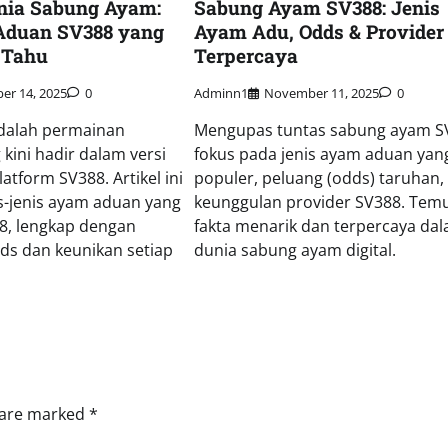
nia Sabung Ayam:
Sabung Ayam SV388: Jenis
Aduan SV388 yang
Ayam Adu, Odds & Provider
 Tahu
Terpercaya
er 14, 2025
0
Adminn1
November 11, 2025
0
dalah permainan
Mengupas tuntas sabung ayam S
 kini hadir dalam versi
fokus pada jenis ayam aduan yan
platform SV388. Artikel ini
populer, peluang (odds) taruhan,
-jenis ayam aduan yang
keunggulan provider SV388. Tem
88, lengkap dengan
fakta menarik dan terpercaya da
s dan keunikan setiap
dunia sabung ayam digital.
s are marked
*