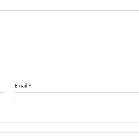
Email
*