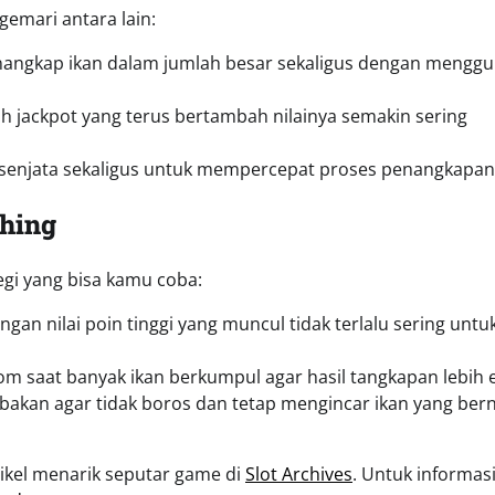
emari antara lain:
nangkap ikan dalam jumlah besar sekaligus dengan mengg
jackpot yang terus bertambah nilainya semakin sering
enjata sekaligus untuk mempercepat proses penangkapan 
shing
i yang bisa kamu coba:
gan nilai poin tinggi yang muncul tidak terlalu sering untu
 saat banyak ikan berkumpul agar hasil tangkapan lebih ef
akan agar tidak boros dan tetap mengincar ikan yang berni
rtikel menarik seputar game di
Slot Archives
. Untuk informas