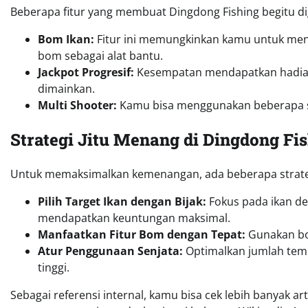
Beberapa fitur yang membuat Dingdong Fishing begitu dig
Bom Ikan:
Fitur ini memungkinkan kamu untuk me
bom sebagai alat bantu.
Jackpot Progresif:
Kesempatan mendapatkan hadiah 
dimainkan.
Multi Shooter:
Kamu bisa menggunakan beberapa s
Strategi Jitu Menang di Dingdong Fi
Untuk memaksimalkan kemenangan, ada beberapa strateg
Pilih Target Ikan dengan Bijak:
Fokus pada ikan den
mendapatkan keuntungan maksimal.
Manfaatkan Fitur Bom dengan Tepat:
Gunakan bom
Atur Penggunaan Senjata:
Optimalkan jumlah temb
tinggi.
Sebagai referensi internal, kamu bisa cek lebih banyak a