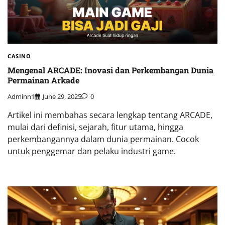
CASINO
Mengenal ARCADE: Inovasi dan Perkembangan Dunia
Permainan Arkade
Adminn1
June 29, 2025
0
Artikel ini membahas secara lengkap tentang ARCADE,
mulai dari definisi, sejarah, fitur utama, hingga
perkembangannya dalam dunia permainan. Cocok
untuk penggemar dan pelaku industri game.