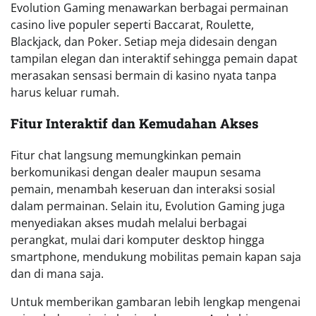
Evolution Gaming menawarkan berbagai permainan
casino live populer seperti Baccarat, Roulette,
Blackjack, dan Poker. Setiap meja didesain dengan
tampilan elegan dan interaktif sehingga pemain dapat
merasakan sensasi bermain di kasino nyata tanpa
harus keluar rumah.
Fitur Interaktif dan Kemudahan Akses
Fitur chat langsung memungkinkan pemain
berkomunikasi dengan dealer maupun sesama
pemain, menambah keseruan dan interaksi sosial
dalam permainan. Selain itu, Evolution Gaming juga
menyediakan akses mudah melalui berbagai
perangkat, mulai dari komputer desktop hingga
smartphone, mendukung mobilitas pemain kapan saja
dan di mana saja.
Untuk memberikan gambaran lebih lengkap mengenai