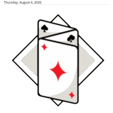
Skip
Thursday, August 6, 2026
to
content