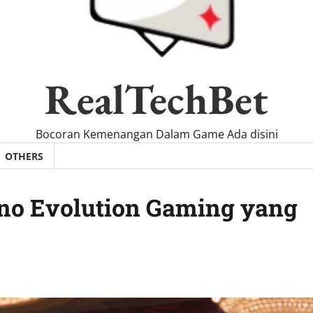
RealTechBet
Bocoran Kemenangan Dalam Game Ada disini
OTHERS
ino Evolution Gaming yang