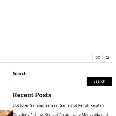
Search
Search
Recent Posts
Slot Joker Gaming: Sensasi Game Slot Penuh Kejutan
Dingdong Fishing: Sensasi Arcade yang Menggoda dari