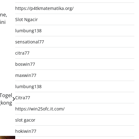
https://p4tkmatematika.org/
ne,
Slot Ngacir
ini
lumbung138
sensational77
citra77
boswin77
maxwin77
lumbung138
Togel
Citra77
kong
https://win25ofc.it.com/
slot gacor
hokiwin77