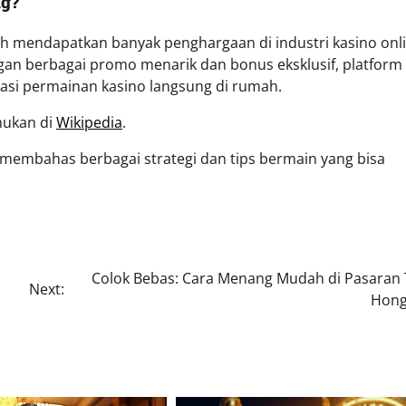
ng?
lah mendapatkan banyak penghargaan di industri kasino onli
an berbagai promo menarik dan bonus eksklusif, platform 
sasi permainan kasino langsung di rumah.
emukan di
Wikipedia
.
membahas berbagai strategi dan tips bermain yang bisa
Colok Bebas: Cara Menang Mudah di Pasaran 
Next:
Hong