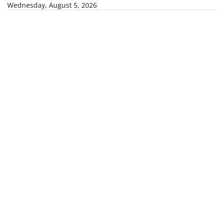
Skip
Wednesday, August 5, 2026
to
content