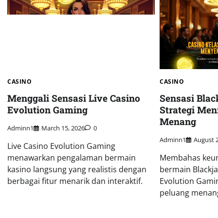
CASINO
CASINO
Menggali Sensasi Live Casino
Sensasi Blac
Evolution Gaming
Strategi Me
Menang
Adminn1
March 15, 2026
0
Adminn1
August 2
Live Casino Evolution Gaming
menawarkan pengalaman bermain
Membahas keuni
kasino langsung yang realistis dengan
bermain Blackja
berbagai fitur menarik dan interaktif.
Evolution Gami
peluang menang 