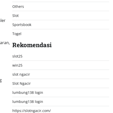
Others
Slot
ler
Sportsbook
Togel
aran,
Rekomendasi
slot25
win25
slot ngacir
g
Slot Ngacir
lumbung138 login
lumbung138 login
https://slotngacir.com/