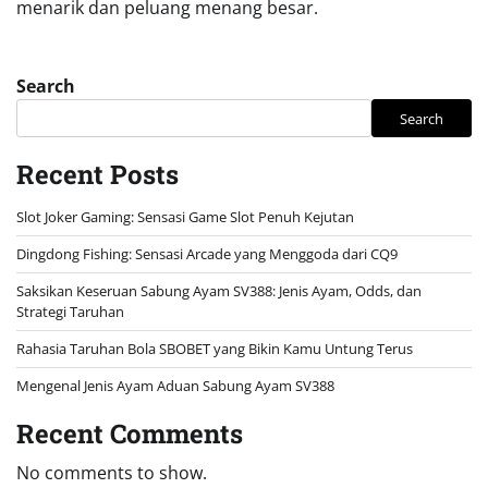
menarik dan peluang menang besar.
Search
Search
Recent Posts
Slot Joker Gaming: Sensasi Game Slot Penuh Kejutan
Dingdong Fishing: Sensasi Arcade yang Menggoda dari CQ9
Saksikan Keseruan Sabung Ayam SV388: Jenis Ayam, Odds, dan
Strategi Taruhan
Rahasia Taruhan Bola SBOBET yang Bikin Kamu Untung Terus
Mengenal Jenis Ayam Aduan Sabung Ayam SV388
Recent Comments
No comments to show.