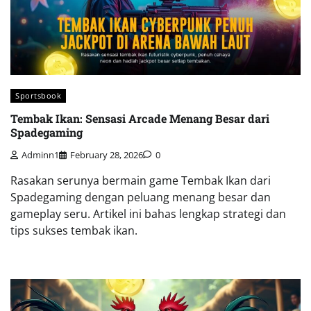
Sportsbook
Tembak Ikan: Sensasi Arcade Menang Besar dari
Spadegaming
Adminn1
February 28, 2026
0
Rasakan serunya bermain game Tembak Ikan dari
Spadegaming dengan peluang menang besar dan
gameplay seru. Artikel ini bahas lengkap strategi dan
tips sukses tembak ikan.