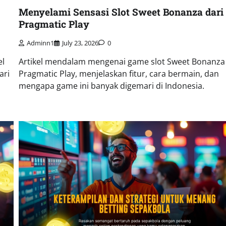
Menyelami Sensasi Slot Sweet Bonanza dari
Pragmatic Play
Adminn1
July 23, 2026
0
el
Artikel mendalam mengenai game slot Sweet Bonanza 
ari
Pragmatic Play, menjelaskan fitur, cara bermain, dan
mengapa game ini banyak digemari di Indonesia.