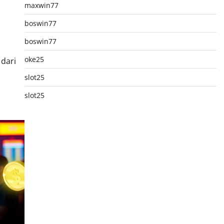
maxwin77
boswin77
boswin77
oke25
dari
slot25
slot25