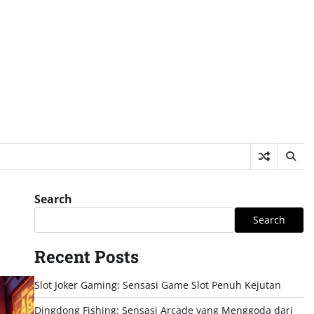
Search
Search
Recent Posts
Slot Joker Gaming: Sensasi Game Slot Penuh Kejutan
Dingdong Fishing: Sensasi Arcade yang Menggoda dari