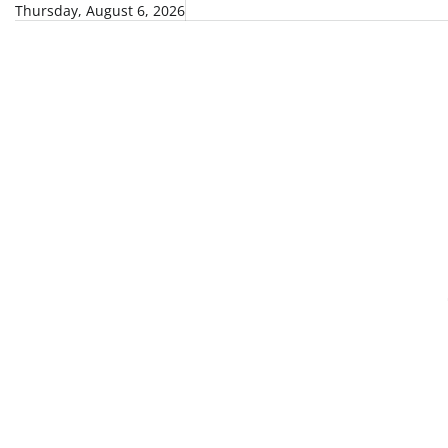
Skip
Thursday, August 6, 2026
to
content