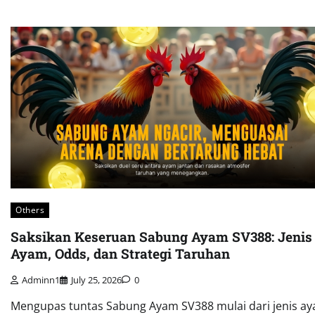
Others
Saksikan Keseruan Sabung Ayam SV388: Jenis
Ayam, Odds, dan Strategi Taruhan
Adminn1
July 25, 2026
0
Mengupas tuntas Sabung Ayam SV388 mulai dari jenis a