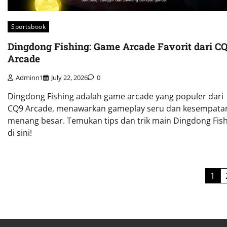
Sportsbook
Dingdong Fishing: Game Arcade Favorit dari C
Arcade
Adminn1
July 22, 2026
0
Dingdong Fishing adalah game arcade yang populer dari
CQ9 Arcade, menawarkan gameplay seru dan kesempata
menang besar. Temukan tips dan trik main Dingdong Fis
di sini!
Posts
1
pagination