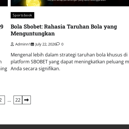
Sportsbook
Q9
Bola Sbobet: Rahasia Taruhan Bola yang
Menguntungkan
Adminn1
July 22, 2026
0
Mengenal lebih dalam strategi taruhan bola khusus di
n
platform SBOBET yang dapat meningkatkan peluang 
hing
Anda secara signifikan.
2
…
22