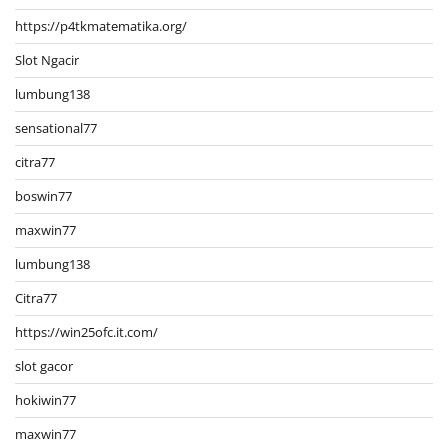
https://p4tkmatematika.org/
Slot Ngacir
lumbung138
sensational77
citra77
boswin77
maxwin77
lumbung138
Citra77
https://win25ofc.it.com/
slot gacor
hokiwin77
maxwin77