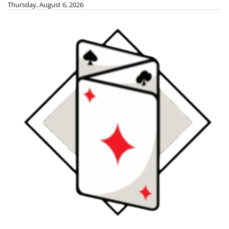
Skip
Thursday, August 6, 2026
to
content