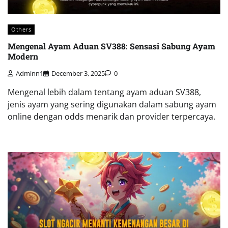
Others
Mengenal Ayam Aduan SV388: Sensasi Sabung Ayam
Modern
Adminn1
December 3, 2025
0
Mengenal lebih dalam tentang ayam aduan SV388,
jenis ayam yang sering digunakan dalam sabung ayam
online dengan odds menarik dan provider terpercaya.