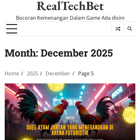
RealTechBet
Bocoran Kemenangan Dalam Game Ada disini
Month:
December 2025
Home
2025
December
Page 5