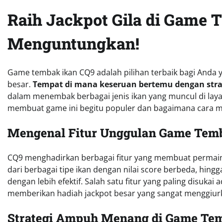
Raih Jackpot Gila di Game 
Menguntungkan!
Game tembak ikan CQ9 adalah pilihan terbaik bagi Anda
besar.
Tempat di mana keseruan bertemu dengan stra
dalam menembak berbagai jenis ikan yang muncul di layar
membuat game ini begitu populer dan bagaimana cara 
Mengenal Fitur Unggulan Game Tem
CQ9 menghadirkan berbagai fitur yang membuat permai
dari berbagai tipe ikan dengan nilai score berbeda, hi
dengan lebih efektif. Salah satu fitur yang paling disukai 
memberikan hadiah jackpot besar yang sangat menggiur
Strategi Ampuh Menang di Game Te