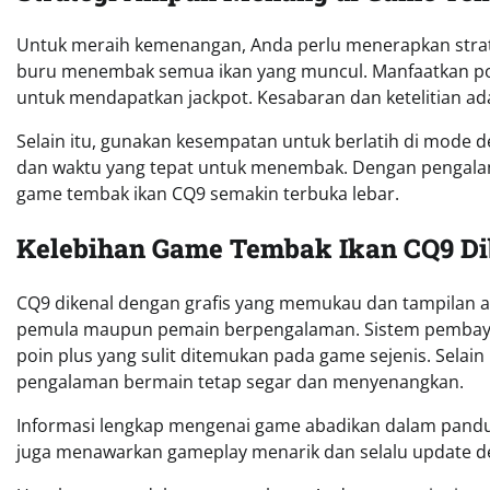
Untuk meraih kemenangan, Anda perlu menerapkan strategi
buru menembak semua ikan yang muncul. Manfaatkan pow
untuk mendapatkan jackpot. Kesabaran dan ketelitian ad
Selain itu, gunakan kesempatan untuk berlatih di mode
dan waktu yang tepat untuk menembak. Dengan pengalama
game tembak ikan CQ9 semakin terbuka lebar.
Kelebihan Game Tembak Ikan CQ9 Di
CQ9 dikenal dengan grafis yang memukau dan tampilan a
pemula maupun pemain berpengalaman. Sistem pembaya
poin plus yang sulit ditemukan pada game sejenis. Selai
pengalaman bermain tetap segar dan menyenangkan.
Informasi lengkap mengenai game abadikan dalam pandu
juga menawarkan gameplay menarik dan selalu update de