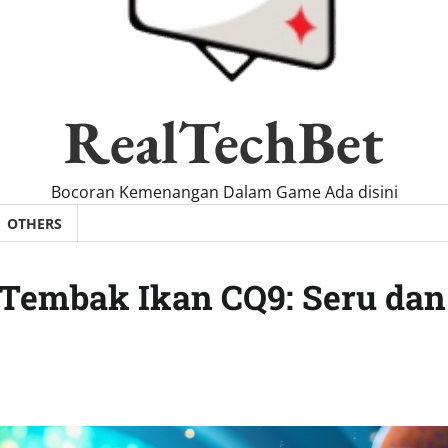
RealTechBet
Bocoran Kemenangan Dalam Game Ada disini
OTHERS
 Tembak Ikan CQ9: Seru dan