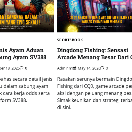
SPORTSBOOK
nis Ayam Aduan
Dingdong Fishing: Sensasi
bung Ayam SV388
Arcade Menang Besar Dari 
er 18, 2025
0
Adminn1
May 14, 2026
0
ahas secara detail jenis
Rasakan serunya bermain Dingd
du dalam sabung ayam
Fishing dari CQ9, game arcade p
 cara kerja odds serta
aksi dengan peluang menang bes
tform SV388.
Simak keunikan dan strategi terb
di sini.