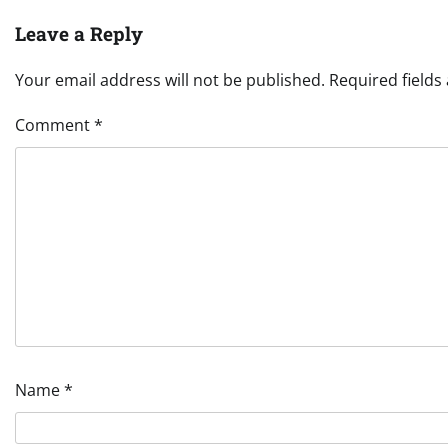
Leave a Reply
Your email address will not be published.
Required field
Comment
*
Name
*