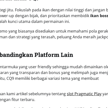
 jitu. Fokuslah pada ikan dengan nilai tinggi dan jangan 
er-up dengan bijak, dan prioritaskan membidik
ikan bos
alah kunci utama dalam permainan ini.
 demo yang biasanya disediakan untuk memahami pola gerak
n dan strategi yang terasah, peluang Anda meraih jackpo
bandingkan Platform Lain
ntarmuka yang user friendly sehingga mudah dimainkan ol
ran yang transparan dan bonus yang melimpah juga menj
n itu, CQ9 memiliki berbagai variasi tema yang membuat
an kami artikel sebelumnya tentang
slot Pragmatic Play
ya
ngan fitur terbaru.