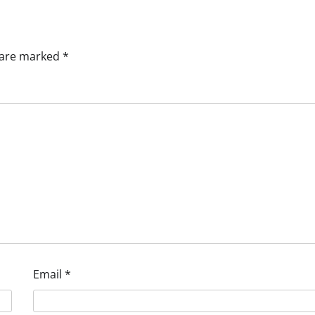
s are marked
*
Email
*