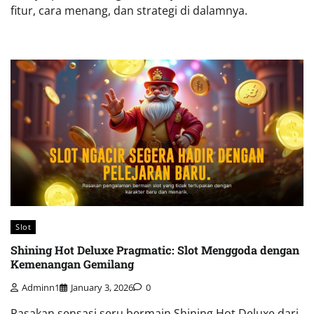
fitur, cara menang, dan strategi di dalamnya.
Slot
Shining Hot Deluxe Pragmatic: Slot Menggoda dengan
Kemenangan Gemilang
Adminn1
January 3, 2026
0
Rasakan sensasi seru bermain Shining Hot Deluxe dari