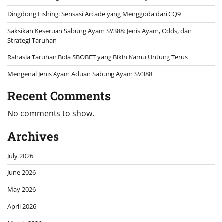
Dingdong Fishing: Sensasi Arcade yang Menggoda dari CQ9
Saksikan Keseruan Sabung Ayam SV388: Jenis Ayam, Odds, dan
Strategi Taruhan
Rahasia Taruhan Bola SBOBET yang Bikin Kamu Untung Terus
Mengenal Jenis Ayam Aduan Sabung Ayam SV388
Recent Comments
No comments to show.
Archives
July 2026
June 2026
May 2026
April 2026