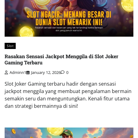
Slot
Rasakan Sensasi Jackpot Menggila di Slot Joker
Gaming Terbaru
Adminn1
January 12, 2026
0
Slot Joker Gaming terbaru hadir dengan sensasi
jackpot menggila yang membuat pengalaman bermain
semakin seru dan menguntungkan. Kenali fitur utama
dan strategi bermainnya di sini!