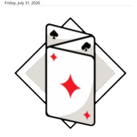
Skip
Friday, July 31, 2026
to
content