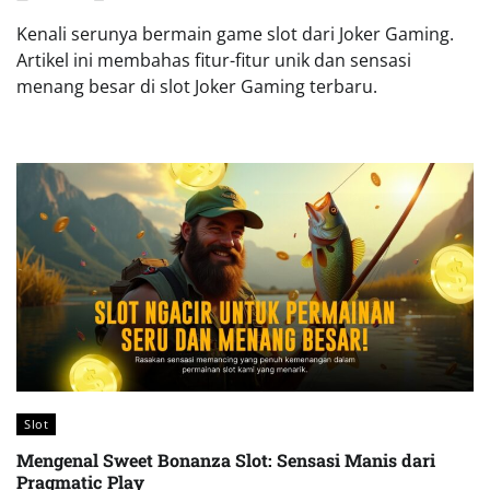
Kenali serunya bermain game slot dari Joker Gaming.
Artikel ini membahas fitur-fitur unik dan sensasi
menang besar di slot Joker Gaming terbaru.
Slot
Mengenal Sweet Bonanza Slot: Sensasi Manis dari
Pragmatic Play