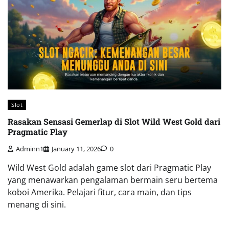
Slot
Rasakan Sensasi Gemerlap di Slot Wild West Gold dari
Pragmatic Play
Adminn1
January 11, 2026
0
Wild West Gold adalah game slot dari Pragmatic Play
yang menawarkan pengalaman bermain seru bertema
koboi Amerika. Pelajari fitur, cara main, dan tips
menang di sini.