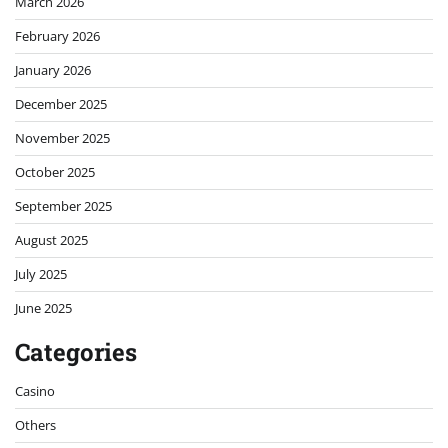
March 2026
February 2026
January 2026
December 2025
November 2025
October 2025
September 2025
August 2025
July 2025
June 2025
Categories
Casino
Others