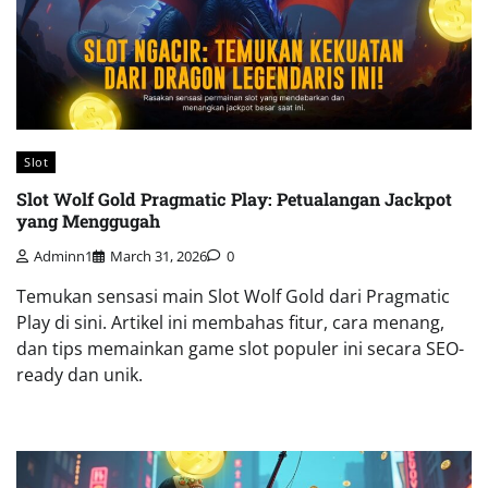
Slot
Slot Wolf Gold Pragmatic Play: Petualangan Jackpot
yang Menggugah
Adminn1
March 31, 2026
0
Temukan sensasi main Slot Wolf Gold dari Pragmatic
Play di sini. Artikel ini membahas fitur, cara menang,
dan tips memainkan game slot populer ini secara SEO-
ready dan unik.