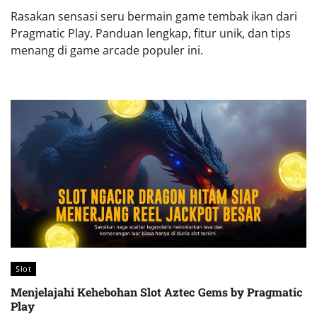
Rasakan sensasi seru bermain game tembak ikan dari
Pragmatic Play. Panduan lengkap, fitur unik, dan tips
menang di game arcade populer ini.
Slot
Menjelajahi Kehebohan Slot Aztec Gems by Pragmatic
Play