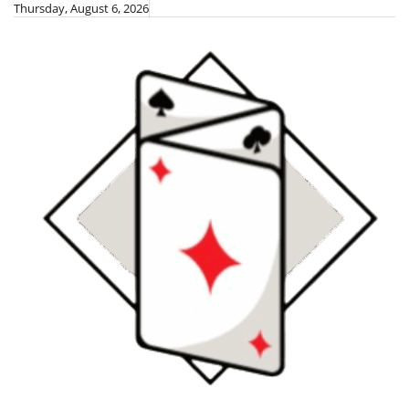
Skip
Thursday, August 6, 2026
to
content