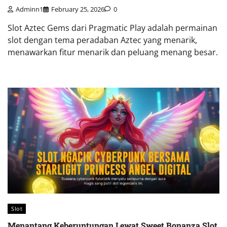
Adminn1
February 25, 2026
0
Slot Aztec Gems dari Pragmatic Play adalah permainan
slot dengan tema peradaban Aztec yang menarik,
menawarkan fitur menarik dan peluang menang besar.
Slot
Menantang Keberuntungan Lewat Sweet Bonanza Slot