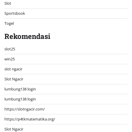
Slot
Sportsbook
Togel
Rekomendasi
slot25
win25
slot ngacir
Slot Ngacir
lumbung138 login
lumbung138 login
https://slotngacir.com/
https://p4tkmatematika.org/
Slot Ngacir