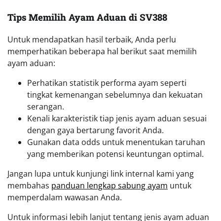
Tips Memilih Ayam Aduan di SV388
Untuk mendapatkan hasil terbaik, Anda perlu
memperhatikan beberapa hal berikut saat memilih
ayam aduan:
Perhatikan statistik performa ayam seperti
tingkat kemenangan sebelumnya dan kekuatan
serangan.
Kenali karakteristik tiap jenis ayam aduan sesuai
dengan gaya bertarung favorit Anda.
Gunakan data odds untuk menentukan taruhan
yang memberikan potensi keuntungan optimal.
Jangan lupa untuk kunjungi link internal kami yang
membahas
panduan lengkap sabung ayam
untuk
memperdalam wawasan Anda.
Untuk informasi lebih lanjut tentang jenis ayam aduan