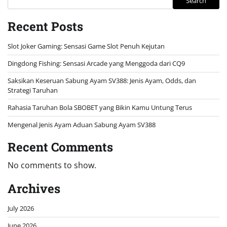
Search
Recent Posts
Slot Joker Gaming: Sensasi Game Slot Penuh Kejutan
Dingdong Fishing: Sensasi Arcade yang Menggoda dari CQ9
Saksikan Keseruan Sabung Ayam SV388: Jenis Ayam, Odds, dan
Strategi Taruhan
Rahasia Taruhan Bola SBOBET yang Bikin Kamu Untung Terus
Mengenal Jenis Ayam Aduan Sabung Ayam SV388
Recent Comments
No comments to show.
Archives
July 2026
June 2026