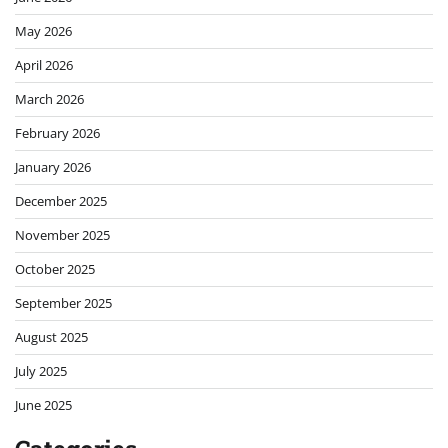
May 2026
April 2026
March 2026
February 2026
January 2026
December 2025
November 2025
October 2025
September 2025
August 2025
July 2025
June 2025