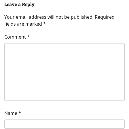
Leave a Reply
Your email address will not be published.
Required
fields are marked
*
Comment
*
Name
*