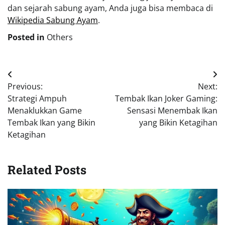
dan sejarah sabung ayam, Anda juga bisa membaca di
Wikipedia Sabung Ayam
.
Posted in
Others
Post
Previous:
Next:
navigation
Strategi Ampuh
Tembak Ikan Joker Gaming:
Menaklukkan Game
Sensasi Menembak Ikan
Tembak Ikan yang Bikin
yang Bikin Ketagihan
Ketagihan
Related Posts