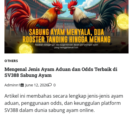
OTHERS
Mengenal Jenis Ayam Aduan dan Odds Terbaik di
SV388 Sabung Ayam
Adminn1
June 12, 2026
0
Artikel ini membahas secara lengkap jenis-jenis ayam
aduan, penggunaan odds, dan keunggulan platform
SV388 dalam dunia sabung ayam online.