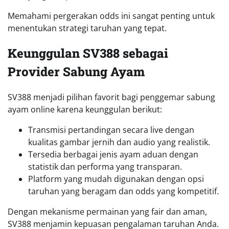
Memahami pergerakan odds ini sangat penting untuk
menentukan strategi taruhan yang tepat.
Keunggulan SV388 sebagai
Provider Sabung Ayam
SV388 menjadi pilihan favorit bagi penggemar sabung
ayam online karena keunggulan berikut:
Transmisi pertandingan secara live dengan
kualitas gambar jernih dan audio yang realistik.
Tersedia berbagai jenis ayam aduan dengan
statistik dan performa yang transparan.
Platform yang mudah digunakan dengan opsi
taruhan yang beragam dan odds yang kompetitif.
Dengan mekanisme permainan yang fair dan aman,
SV388 menjamin kepuasan pengalaman taruhan Anda.