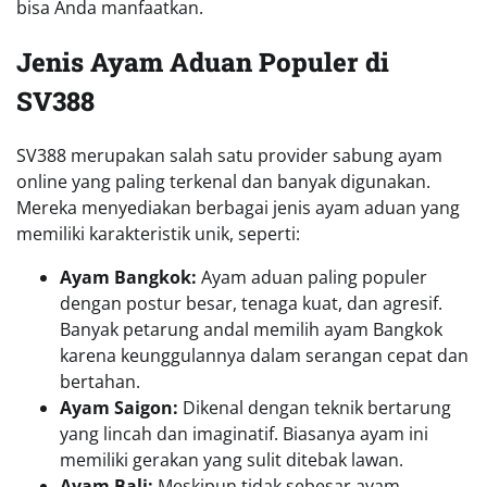
bisa Anda manfaatkan.
Jenis Ayam Aduan Populer di
SV388
SV388 merupakan salah satu provider sabung ayam
online yang paling terkenal dan banyak digunakan.
Mereka menyediakan berbagai jenis ayam aduan yang
memiliki karakteristik unik, seperti:
Ayam Bangkok:
Ayam aduan paling populer
dengan postur besar, tenaga kuat, dan agresif.
Banyak petarung andal memilih ayam Bangkok
karena keunggulannya dalam serangan cepat dan
bertahan.
Ayam Saigon:
Dikenal dengan teknik bertarung
yang lincah dan imaginatif. Biasanya ayam ini
memiliki gerakan yang sulit ditebak lawan.
Ayam Bali:
Meskipun tidak sebesar ayam