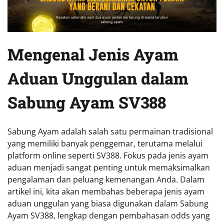
Mengenal Jenis Ayam
Aduan Unggulan dalam
Sabung Ayam SV388
Sabung Ayam adalah salah satu permainan tradisional
yang memiliki banyak penggemar, terutama melalui
platform online seperti SV388. Fokus pada jenis ayam
aduan menjadi sangat penting untuk memaksimalkan
pengalaman dan peluang kemenangan Anda. Dalam
artikel ini, kita akan membahas beberapa jenis ayam
aduan unggulan yang biasa digunakan dalam Sabung
Ayam SV388, lengkap dengan pembahasan odds yang