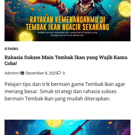
OTHERS
Rahasia Sukses Main Tembak Ikan yang Wajib Kamu
Coba!
Adminn1
December 8, 2025
0
Pelajari tips dan trik bermain game Tembak Ikan agar
menang besar. Simak strategi dan rahasia sukses
bermain Tembak Ikan yang mudah diterapkan.